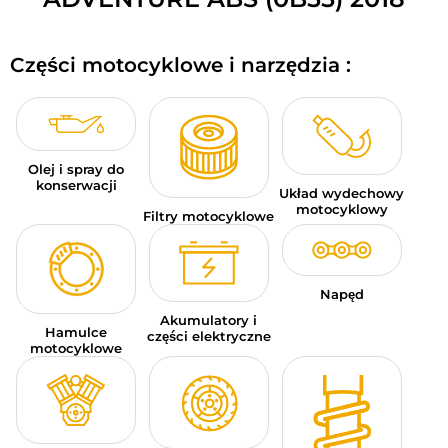
BAGAŻE MOTOCYKLOWE
Części motocyklowe i narzędzia :
ODZIEŻ SPORTOWA
OKAZJE I PROMOCJE
KARTY PODARUNKOWE
Olej i spray do
konserwacji
Układ wydechowy
PL | EUR €
—
MODYFIKUJ
motocyklowy
Filtry motocyklowe
MARKI
PORADY
Napęd
Akumulatory i
Hamulce
SKONTAKTUJ SIĘ Z NAMI
części elektryczne
motocyklowe