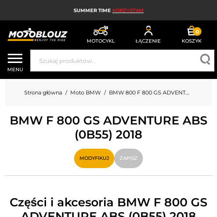
SUMMER TIME
KORZYSTAM
0
MOTOCYKL
ŁĄCZENIE
KOSZYK
KASK MOTOCYKLOWY
MENU
ODZIEŻ MOTOCYKLOWA DLA MĘŻCZYZN
Strona główna
Moto BMW
BMW 800 F 800 GS ADVENTURE ABS (0B55)
UBRANIA MOTOCYKLOWE DAMSKIE
BMW F 800 GS ADVENTURE ABS
MX; ENDURO I TRIAL
(0B55) 2018
HIGH-TECH MOTOCYKLOWY
MODYFIKUJ
ZAPISZ
PODUSZKA POWIETRZNA MOTOCYKLOWA
CZĘŚCI MOTOCYKLOWE I NARZĘDZIA
Części i akcesoria BMW F 800 GS
AKCESORIA MOTOCYKLOWE
ADVENTURE ABS (0B55) 2018