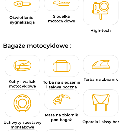
Siodełka
Oświetlenie i
motocyklowe
sygnalizacja
High-tech
Bagaże motocyklowe :
Torba na zbiornik
Kufry i walizki
Torba na siedzenie
motocyklowe
i sakwa boczna
Mata na zbiornik
pod bagaż
Oparcia i sissy bar
Uchwyty i zestawy
montażowe