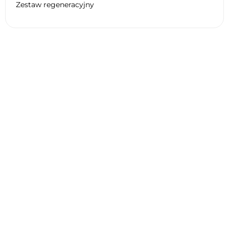
Zestaw regeneracyjny
Dane techniczne BMW F 800 GS
ADVENTURE ABS (0B55) 2018
Ogólne
Silnik
Opona
Hamulec
Zawieszenie