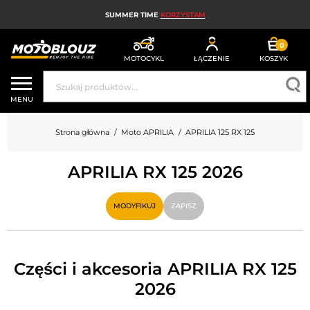
SUMMER TIME
KORZYSTAM
0
MOTOCYKL
ŁĄCZENIE
KOSZYK
KASK MOTOCYKLOWY
MENU
ODZIEŻ MOTOCYKLOWA DLA MĘŻCZYZN
Strona główna
Moto APRILIA
APRILIA 125 RX 125
UBRANIA MOTOCYKLOWE DAMSKIE
APRILIA RX 125 2026
MX; ENDURO I TRIAL
HIGH-TECH MOTOCYKLOWY
MODYFIKUJ
ZAPISZ
PODUSZKA POWIETRZNA MOTOCYKLOWA
CZĘŚCI MOTOCYKLOWE I NARZĘDZIA
Części i akcesoria APRILIA RX 125
2026
AKCESORIA MOTOCYKLOWE