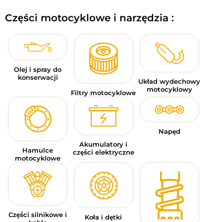
BAGAŻE MOTOCYKLOWE
Części motocyklowe i narzędzia :
ODZIEŻ SPORTOWA
OKAZJE I PROMOCJE
Olej i spray do
KARTY PODARUNKOWE
konserwacji
Układ wydechowy
motocyklowy
Filtry motocyklowe
PL | EUR €
—
MODYFIKUJ
MARKI
Napęd
PORADY
Akumulatory i
Hamulce
części elektryczne
motocyklowe
SKONTAKTUJ SIĘ Z NAMI
Części silnikowe i
Koła i dętki