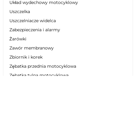
Układ wydechowy motocyklowy
Uszczelka
Uszczelniacze widelca
Zabezpieczenia i alarmy
Żarówki
Zawór membranowy
Zbiornik i korek
Zębatka przednia motocyklowa
Zębatka tylna motocyklowa
Zestaw dekoracyjny
Zestaw łańcucha motocyklowego
Zestaw naprawczy
Zestaw obniżający zawieszenie
Zestaw plastikowy
Zestaw regeneracyjny