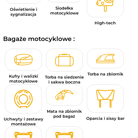
Siodełka
Oświetlenie i
motocyklowe
sygnalizacja
High-tech
Bagaże motocyklowe :
Torba na zbiornik
Kufry i walizki
Torba na siedzenie
motocyklowe
i sakwa boczna
Mata na zbiornik
pod bagaż
Oparcia i sissy bar
Uchwyty i zestawy
montażowe