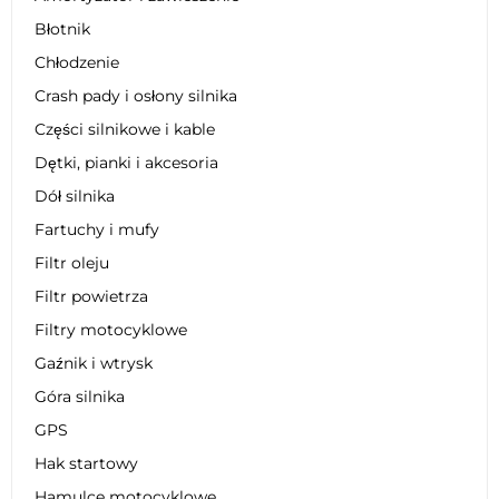
Błotnik
Chłodzenie
Crash pady i osłony silnika
Części silnikowe i kable
Dętki, pianki i akcesoria
Dół silnika
Fartuchy i mufy
Filtr oleju
Filtr powietrza
Filtry motocyklowe
Gaźnik i wtrysk
Góra silnika
GPS
Hak startowy
Hamulce motocyklowe