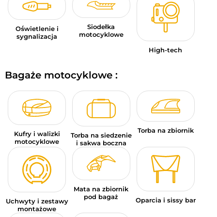
Siodełka
Oświetlenie i
motocyklowe
sygnalizacja
High-tech
Bagaże motocyklowe :
Torba na zbiornik
Kufry i walizki
Torba na siedzenie
motocyklowe
i sakwa boczna
Mata na zbiornik
pod bagaż
Oparcia i sissy bar
Uchwyty i zestawy
montażowe