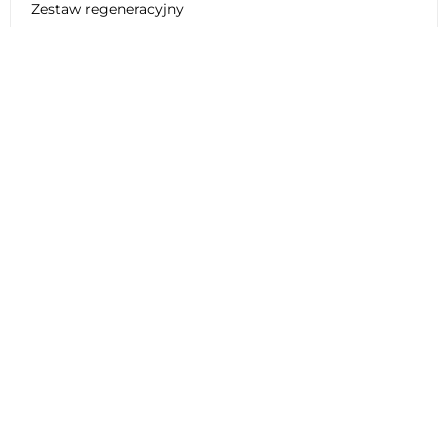
Zestaw regeneracyjny
Dane techniczne BMW K 1300 S
MOTORSPORT ABS (0508) 2015
Ogólne
Silnik
Opona
Hamulec
Systemy elektryczne