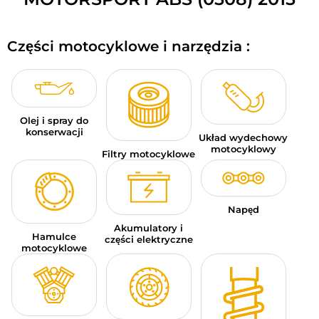
BAGAŻE MOTOCYKLOWE
Części motocyklowe i narzędzia :
ODZIEŻ SPORTOWA
OKAZJE I PROMOCJE
KARTY PODARUNKOWE
Olej i spray do
konserwacji
Układ wydechowy
PL | EUR €
—
MODYFIKUJ
motocyklowy
Filtry motocyklowe
MARKI
PORADY
Napęd
Akumulatory i
Hamulce
SKONTAKTUJ SIĘ Z NAMI
części elektryczne
motocyklowe