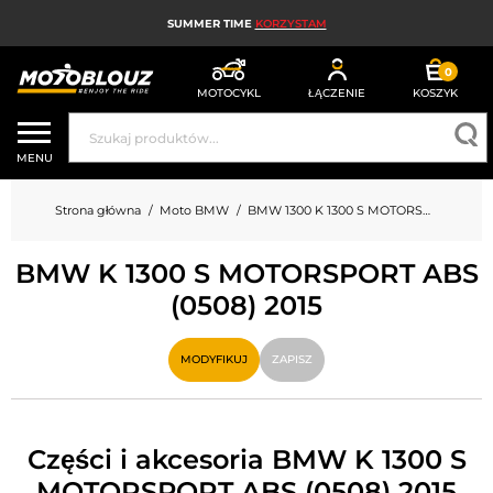
SUMMER TIME
KORZYSTAM
0
MOTOCYKL
ŁĄCZENIE
KOSZYK
KASK MOTOCYKLOWY
MENU
ODZIEŻ MOTOCYKLOWA DLA MĘŻCZYZN
Strona główna
Moto BMW
BMW 1300 K 1300 S MOTORSPORT ABS (0508)
UBRANIA MOTOCYKLOWE DAMSKIE
BMW K 1300 S MOTORSPORT ABS
MX; ENDURO I TRIAL
(0508) 2015
HIGH-TECH MOTOCYKLOWY
MODYFIKUJ
ZAPISZ
PODUSZKA POWIETRZNA MOTOCYKLOWA
CZĘŚCI MOTOCYKLOWE I NARZĘDZIA
Części i akcesoria BMW K 1300 S
AKCESORIA MOTOCYKLOWE
MOTORSPORT ABS (0508) 2015