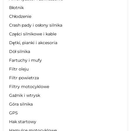
Błotnik
Chłodzenie
Crash pady i osłony silnika
Części silnikowe i kable
Dętki, pianki i akcesoria
Dół silnika
Fartuchy i mufy
Filtr oleju
Filtr powietrza
Filtry motocyklowe
Gaźnik i wtrysk
Góra silnika
GPS
Hak startowy
Hamulce motocyklowe