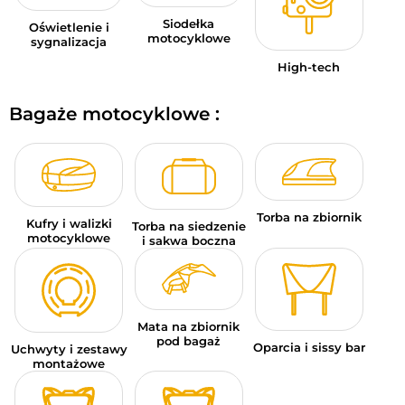
Siodełka
Oświetlenie i
motocyklowe
sygnalizacja
High-tech
Bagaże motocyklowe :
Torba na zbiornik
Kufry i walizki
Torba na siedzenie
motocyklowe
i sakwa boczna
Mata na zbiornik
pod bagaż
Oparcia i sissy bar
Uchwyty i zestawy
montażowe