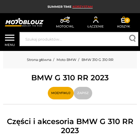
SUMMER TIME
KORZYSTAM
0
MOTOCYKL
ŁĄCZENIE
KOSZYK
KASK MOTOCYKLOWY
MENU
ODZIEŻ MOTOCYKLOWA DLA MĘŻCZYZN
Strona główna
Moto BMW
BMW 310 G 310 RR
UBRANIA MOTOCYKLOWE DAMSKIE
BMW G 310 RR 2023
MX; ENDURO I TRIAL
HIGH-TECH MOTOCYKLOWY
MODYFIKUJ
ZAPISZ
PODUSZKA POWIETRZNA MOTOCYKLOWA
CZĘŚCI MOTOCYKLOWE I NARZĘDZIA
Części i akcesoria BMW G 310 RR
2023
AKCESORIA MOTOCYKLOWE