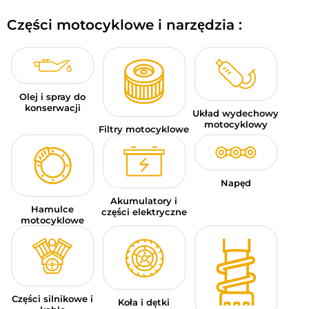
BAGAŻE MOTOCYKLOWE
Części motocyklowe i narzędzia :
ODZIEŻ SPORTOWA
OKAZJE I PROMOCJE
Olej i spray do
KARTY PODARUNKOWE
konserwacji
Układ wydechowy
motocyklowy
Filtry motocyklowe
PL | EUR €
—
MODYFIKUJ
MARKI
Napęd
PORADY
Akumulatory i
Hamulce
części elektryczne
motocyklowe
SKONTAKTUJ SIĘ Z NAMI
Części silnikowe i
Koła i dętki