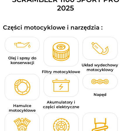
BAGAŻE MOTOCYKLOWE
2025
ODZIEŻ SPORTOWA
Części motocyklowe i narzędzia :
OKAZJE I PROMOCJE
KARTY PODARUNKOWE
Olej i spray do
PL | EUR €
—
MODYFIKUJ
konserwacji
Układ wydechowy
motocyklowy
MARKI
Filtry motocyklowe
PORADY
Napęd
SKONTAKTUJ SIĘ Z NAMI
Akumulatory i
Hamulce
części elektryczne
motocyklowe