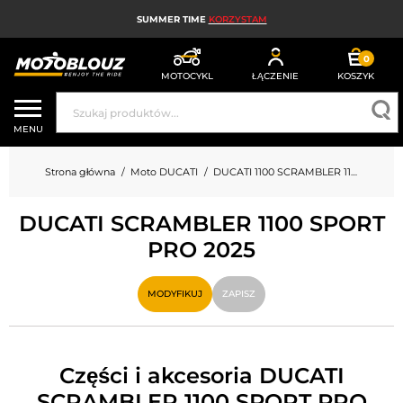
SUMMER TIME
KORZYSTAM
0
MOTOCYKL
ŁĄCZENIE
KOSZYK
KASK MOTOCYKLOWY
MENU
ODZIEŻ MOTOCYKLOWA DLA MĘŻCZYZN
Strona główna
Moto DUCATI
DUCATI 1100 SCRAMBLER 1100 SPORT PRO
UBRANIA MOTOCYKLOWE DAMSKIE
DUCATI SCRAMBLER 1100 SPORT
MX; ENDURO I TRIAL
PRO 2025
HIGH-TECH MOTOCYKLOWY
MODYFIKUJ
ZAPISZ
PODUSZKA POWIETRZNA MOTOCYKLOWA
CZĘŚCI MOTOCYKLOWE I NARZĘDZIA
Części i akcesoria DUCATI
AKCESORIA MOTOCYKLOWE
SCRAMBLER 1100 SPORT PRO