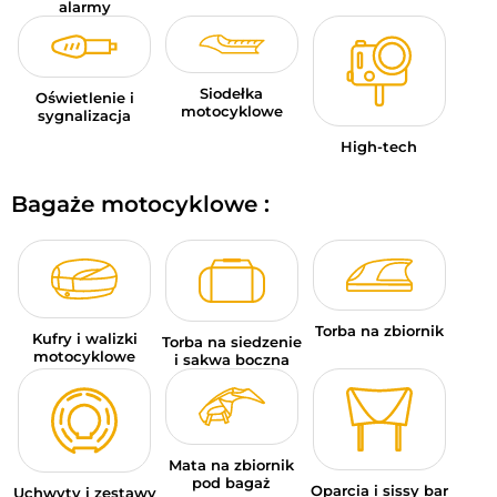
alarmy
Siodełka
Oświetlenie i
motocyklowe
sygnalizacja
High-tech
Bagaże motocyklowe :
Torba na zbiornik
Kufry i walizki
Torba na siedzenie
motocyklowe
i sakwa boczna
Mata na zbiornik
pod bagaż
Oparcia i sissy bar
Uchwyty i zestawy