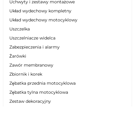
Uchwyty i zestawy montażowe
Układ wydechowy kompletny
Układ wydechowy motocyklowy
Uszczelka
Uszczelniacze widelca
Zabezpieczenia i alarmy
Żarówki
Zawór membranowy
Zbiornik i korek
Zębatka przednia motocyklowa
Zębatka tylna motocyklowa
Zestaw dekoracyjny
Zestaw łańcucha motocyklowego
Zestaw naprawczy
Zestaw obniżający zawieszenie