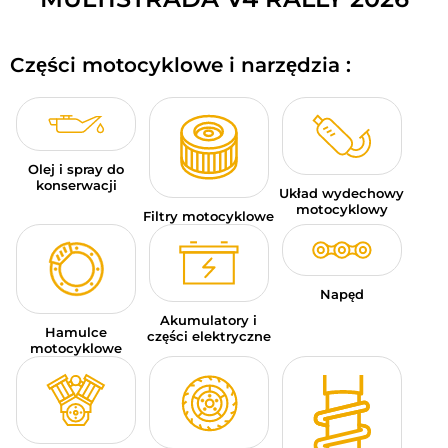
BAGAŻE MOTOCYKLOWE
Części motocyklowe i narzędzia :
ODZIEŻ SPORTOWA
OKAZJE I PROMOCJE
KARTY PODARUNKOWE
Olej i spray do
konserwacji
Układ wydechowy
PL | EUR €
—
MODYFIKUJ
motocyklowy
Filtry motocyklowe
MARKI
PORADY
Napęd
Akumulatory i
Hamulce
SKONTAKTUJ SIĘ Z NAMI
części elektryczne
motocyklowe