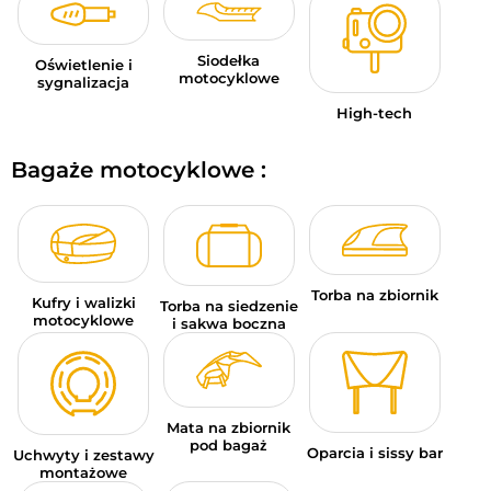
Siodełka
Oświetlenie i
motocyklowe
sygnalizacja
High-tech
Bagaże motocyklowe :
Torba na zbiornik
Kufry i walizki
Torba na siedzenie
motocyklowe
i sakwa boczna
Mata na zbiornik
pod bagaż
Oparcia i sissy bar
Uchwyty i zestawy
montażowe