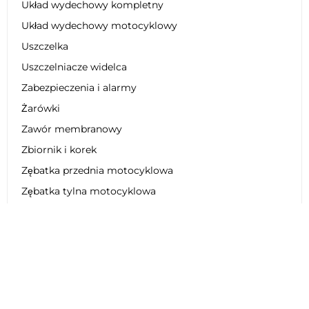
Układ wydechowy kompletny
Układ wydechowy motocyklowy
Uszczelka
Uszczelniacze widelca
Zabezpieczenia i alarmy
Żarówki
Zawór membranowy
Zbiornik i korek
Zębatka przednia motocyklowa
Zębatka tylna motocyklowa
Zestaw dekoracyjny
Zestaw łańcucha motocyklowego
Zestaw naprawczy
Zestaw obniżający zawieszenie
Zestaw plastikowy