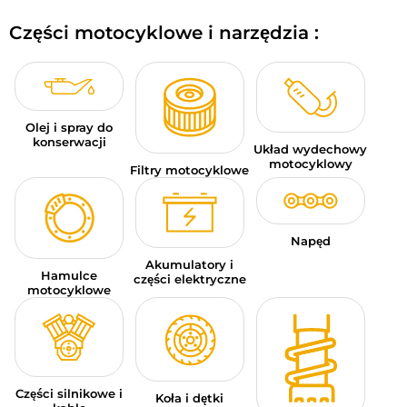
BAGAŻE MOTOCYKLOWE
Części motocyklowe i narzędzia :
ODZIEŻ SPORTOWA
OKAZJE I PROMOCJE
Olej i spray do
KARTY PODARUNKOWE
konserwacji
Układ wydechowy
motocyklowy
Filtry motocyklowe
PL | EUR €
—
MODYFIKUJ
MARKI
Napęd
PORADY
Akumulatory i
Hamulce
części elektryczne
motocyklowe
SKONTAKTUJ SIĘ Z NAMI
Części silnikowe i
Koła i dętki