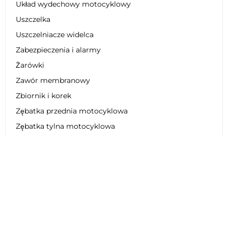
Układ wydechowy motocyklowy
Uszczelka
Uszczelniacze widelca
Zabezpieczenia i alarmy
Żarówki
Zawór membranowy
Zbiornik i korek
Zębatka przednia motocyklowa
Zębatka tylna motocyklowa
Zestaw dekoracyjny
Zestaw łańcucha motocyklowego
Zestaw naprawczy
Zestaw obniżający zawieszenie
Zestaw plastikowy
Zestaw regeneracyjny