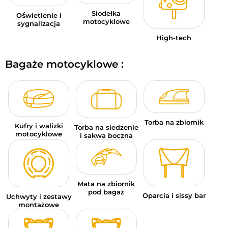
Siodełka
Oświetlenie i
motocyklowe
sygnalizacja
High-tech
Bagaże motocyklowe :
Torba na zbiornik
Kufry i walizki
Torba na siedzenie
motocyklowe
i sakwa boczna
Mata na zbiornik
pod bagaż
Oparcia i sissy bar
Uchwyty i zestawy
montażowe