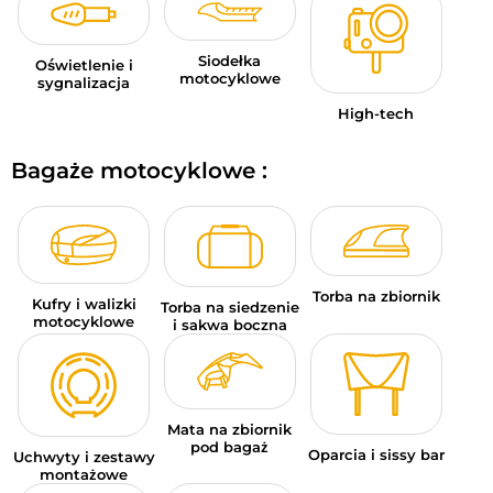
Siodełka
Oświetlenie i
motocyklowe
sygnalizacja
High-tech
Bagaże motocyklowe :
Torba na zbiornik
Kufry i walizki
Torba na siedzenie
motocyklowe
i sakwa boczna
Mata na zbiornik
pod bagaż
Oparcia i sissy bar
Uchwyty i zestawy
montażowe