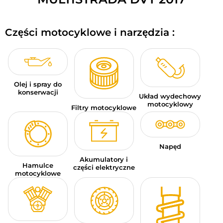
BAGAŻE MOTOCYKLOWE
Części motocyklowe i narzędzia :
ODZIEŻ SPORTOWA
OKAZJE I PROMOCJE
KARTY PODARUNKOWE
Olej i spray do
konserwacji
Układ wydechowy
PL | EUR €
—
MODYFIKUJ
motocyklowy
Filtry motocyklowe
MARKI
PORADY
Napęd
Akumulatory i
Hamulce
SKONTAKTUJ SIĘ Z NAMI
części elektryczne
motocyklowe