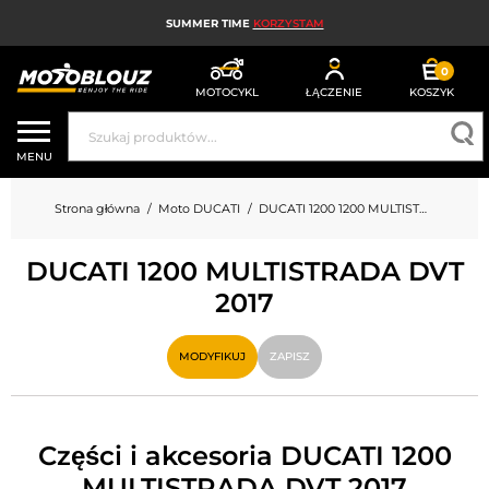
SUMMER TIME
KORZYSTAM
0
MOTOCYKL
ŁĄCZENIE
KOSZYK
KASK MOTOCYKLOWY
MENU
ODZIEŻ MOTOCYKLOWA DLA MĘŻCZYZN
Strona główna
Moto DUCATI
DUCATI 1200 1200 MULTISTRADA DVT
UBRANIA MOTOCYKLOWE DAMSKIE
DUCATI 1200 MULTISTRADA DVT
MX; ENDURO I TRIAL
2017
HIGH-TECH MOTOCYKLOWY
MODYFIKUJ
ZAPISZ
PODUSZKA POWIETRZNA MOTOCYKLOWA
CZĘŚCI MOTOCYKLOWE I NARZĘDZIA
Części i akcesoria DUCATI 1200
AKCESORIA MOTOCYKLOWE
MULTISTRADA DVT 2017