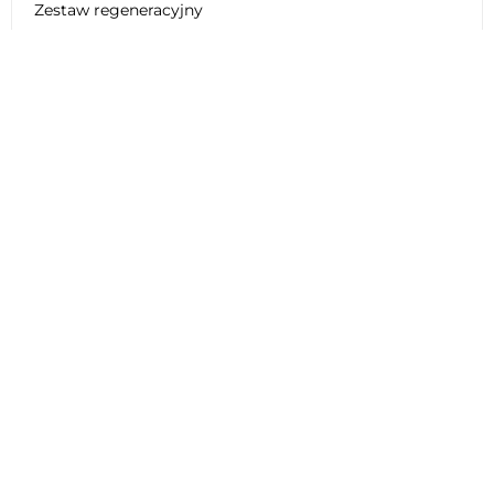
Zestaw regeneracyjny
Dane techniczne DUCATI 1200
MULTISTRADA DVT 2017
Ogólne
Silnik
Opona
Hamulec
Zawieszenie