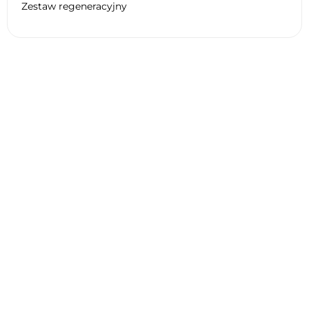
Zestaw regeneracyjny
Dane techniczne DUCATI 1200
MULTISTRADA ENDURO 2018
Ogólne
Silnik
Opona
Hamulec
Zawieszenie