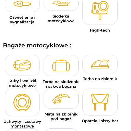
Siodełka
Oświetlenie i
motocyklowe
sygnalizacja
High-tech
Bagaże motocyklowe :
Torba na zbiornik
Kufry i walizki
Torba na siedzenie
motocyklowe
i sakwa boczna
Mata na zbiornik
pod bagaż
Oparcia i sissy bar
Uchwyty i zestawy
montażowe