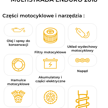
BAGAŻE MOTOCYKLOWE
Części motocyklowe i narzędzia :
ODZIEŻ SPORTOWA
OKAZJE I PROMOCJE
KARTY PODARUNKOWE
Olej i spray do
konserwacji
Układ wydechowy
PL | EUR €
—
MODYFIKUJ
motocyklowy
Filtry motocyklowe
MARKI
PORADY
Napęd
Akumulatory i
Hamulce
SKONTAKTUJ SIĘ Z NAMI
części elektryczne
motocyklowe