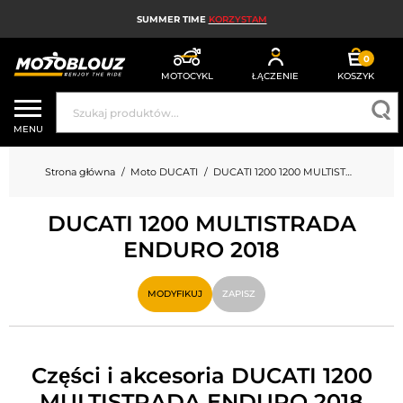
SUMMER TIME
KORZYSTAM
0
MOTOCYKL
ŁĄCZENIE
KOSZYK
KASK MOTOCYKLOWY
MENU
ODZIEŻ MOTOCYKLOWA DLA MĘŻCZYZN
Strona główna
Moto DUCATI
DUCATI 1200 1200 MULTISTRADA ENDURO
UBRANIA MOTOCYKLOWE DAMSKIE
DUCATI 1200 MULTISTRADA
MX; ENDURO I TRIAL
ENDURO 2018
HIGH-TECH MOTOCYKLOWY
MODYFIKUJ
ZAPISZ
PODUSZKA POWIETRZNA MOTOCYKLOWA
CZĘŚCI MOTOCYKLOWE I NARZĘDZIA
Części i akcesoria DUCATI 1200
AKCESORIA MOTOCYKLOWE
MULTISTRADA ENDURO 2018