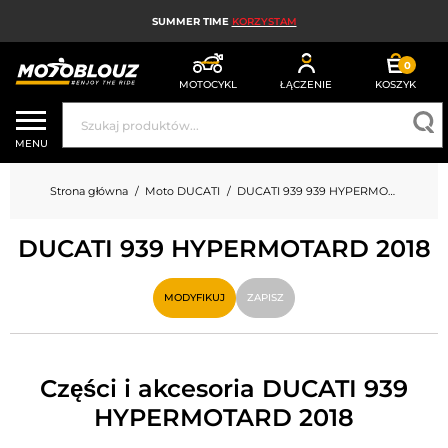
SUMMER TIME
KORZYSTAM
0
MOTOCYKL
ŁĄCZENIE
KOSZYK
KASK MOTOCYKLOWY
MENU
ODZIEŻ MOTOCYKLOWA DLA MĘŻCZYZN
Strona główna
Moto DUCATI
DUCATI 939 939 HYPERMOTARD
UBRANIA MOTOCYKLOWE DAMSKIE
DUCATI 939 HYPERMOTARD 2018
MX; ENDURO I TRIAL
HIGH-TECH MOTOCYKLOWY
MODYFIKUJ
ZAPISZ
PODUSZKA POWIETRZNA MOTOCYKLOWA
CZĘŚCI MOTOCYKLOWE I NARZĘDZIA
Części i akcesoria DUCATI 939
HYPERMOTARD 2018
AKCESORIA MOTOCYKLOWE