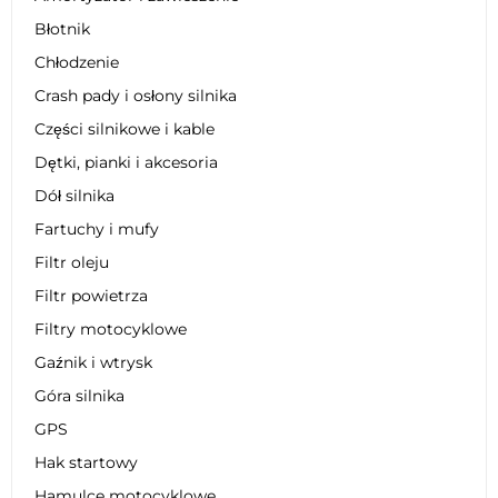
Błotnik
Chłodzenie
Crash pady i osłony silnika
Części silnikowe i kable
Dętki, pianki i akcesoria
Dół silnika
Fartuchy i mufy
Filtr oleju
Filtr powietrza
Filtry motocyklowe
Gaźnik i wtrysk
Góra silnika
GPS
Hak startowy
Hamulce motocyklowe