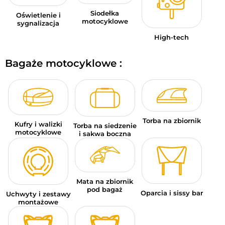
Siodełka
Oświetlenie i
motocyklowe
sygnalizacja
High-tech
Bagaże motocyklowe :
Torba na zbiornik
Kufry i walizki
Torba na siedzenie
motocyklowe
i sakwa boczna
Mata na zbiornik
pod bagaż
Oparcia i sissy bar
Uchwyty i zestawy
montażowe