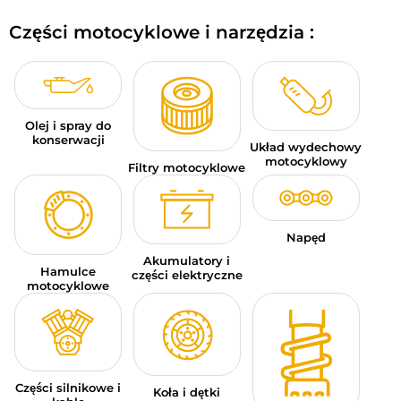
BAGAŻE MOTOCYKLOWE
Części motocyklowe i narzędzia :
ODZIEŻ SPORTOWA
OKAZJE I PROMOCJE
Olej i spray do
KARTY PODARUNKOWE
konserwacji
Układ wydechowy
motocyklowy
Filtry motocyklowe
PL | EUR €
—
MODYFIKUJ
MARKI
Napęd
PORADY
Akumulatory i
Hamulce
części elektryczne
motocyklowe
SKONTAKTUJ SIĘ Z NAMI
Części silnikowe i
Koła i dętki