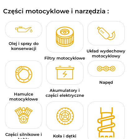
BAGAŻE MOTOCYKLOWE
Części motocyklowe i narzędzia :
ODZIEŻ SPORTOWA
OKAZJE I PROMOCJE
Olej i spray do
KARTY PODARUNKOWE
konserwacji
Układ wydechowy
motocyklowy
Filtry motocyklowe
PL | EUR €
—
MODYFIKUJ
MARKI
Napęd
PORADY
Akumulatory i
Hamulce
części elektryczne
motocyklowe
SKONTAKTUJ SIĘ Z NAMI
Części silnikowe i
Koła i dętki