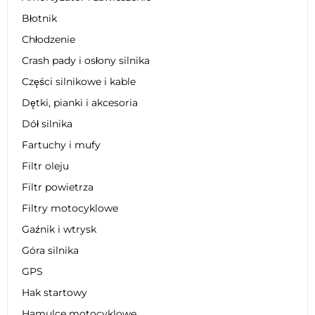
Błotnik
Chłodzenie
Crash pady i osłony silnika
Części silnikowe i kable
Dętki, pianki i akcesoria
Dół silnika
Fartuchy i mufy
Filtr oleju
Filtr powietrza
Filtry motocyklowe
Gaźnik i wtrysk
Góra silnika
GPS
Hak startowy
Hamulce motocyklowe