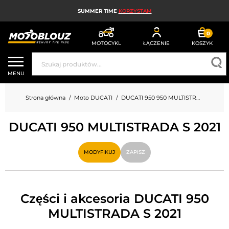
SUMMER TIME
KORZYSTAM
0
MOTOCYKL
ŁĄCZENIE
KOSZYK
KASK MOTOCYKLOWY
MENU
ODZIEŻ MOTOCYKLOWA DLA MĘŻCZYZN
Strona główna
Moto DUCATI
DUCATI 950 950 MULTISTRADA S
UBRANIA MOTOCYKLOWE DAMSKIE
DUCATI 950 MULTISTRADA S 2021
MX; ENDURO I TRIAL
HIGH-TECH MOTOCYKLOWY
MODYFIKUJ
ZAPISZ
PODUSZKA POWIETRZNA MOTOCYKLOWA
CZĘŚCI MOTOCYKLOWE I NARZĘDZIA
Części i akcesoria DUCATI 950
MULTISTRADA S 2021
AKCESORIA MOTOCYKLOWE