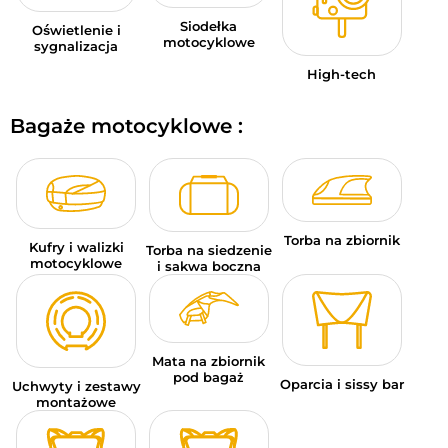
Siodełka
Oświetlenie i
motocyklowe
sygnalizacja
High-tech
Bagaże motocyklowe :
Torba na zbiornik
Kufry i walizki
Torba na siedzenie
motocyklowe
i sakwa boczna
Mata na zbiornik
pod bagaż
Oparcia i sissy bar
Uchwyty i zestawy
montażowe