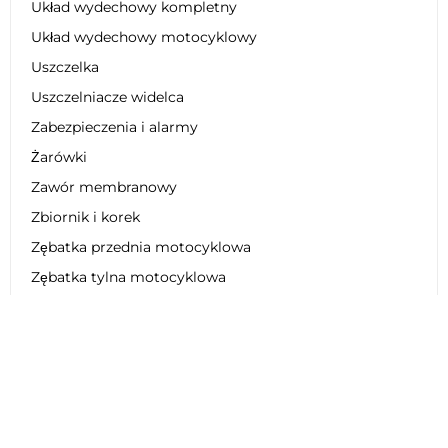
Układ wydechowy kompletny
Układ wydechowy motocyklowy
Uszczelka
Uszczelniacze widelca
Zabezpieczenia i alarmy
Żarówki
Zawór membranowy
Zbiornik i korek
Zębatka przednia motocyklowa
Zębatka tylna motocyklowa
Zestaw dekoracyjny
Zestaw łańcucha motocyklowego
Zestaw naprawczy
Zestaw obniżający zawieszenie
Zestaw plastikowy