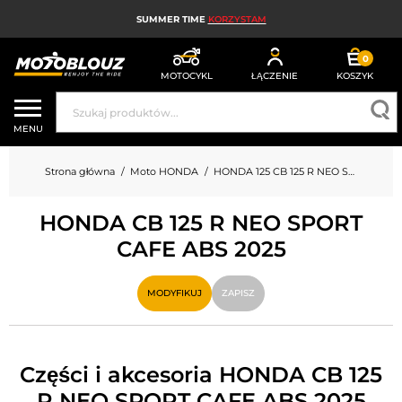
SUMMER TIME
KORZYSTAM
0
MOTOCYKL
ŁĄCZENIE
KOSZYK
KASK MOTOCYKLOWY
MENU
ODZIEŻ MOTOCYKLOWA DLA MĘŻCZYZN
Strona główna
Moto HONDA
HONDA 125 CB 125 R NEO SPORT CAFE ABS
UBRANIA MOTOCYKLOWE DAMSKIE
HONDA CB 125 R NEO SPORT
MX; ENDURO I TRIAL
CAFE ABS 2025
HIGH-TECH MOTOCYKLOWY
MODYFIKUJ
ZAPISZ
PODUSZKA POWIETRZNA MOTOCYKLOWA
CZĘŚCI MOTOCYKLOWE I NARZĘDZIA
Części i akcesoria HONDA CB 125
AKCESORIA MOTOCYKLOWE
R NEO SPORT CAFE ABS 2025