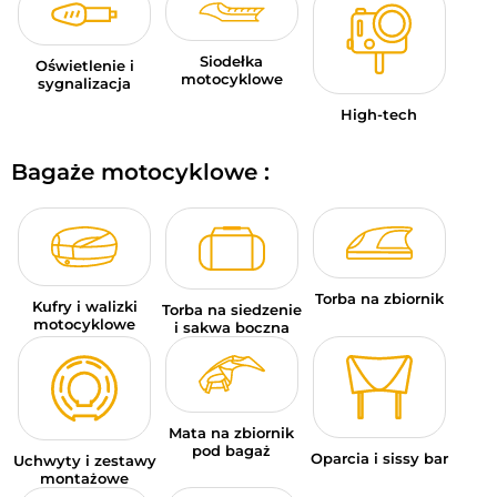
Siodełka
Oświetlenie i
motocyklowe
sygnalizacja
High-tech
Bagaże motocyklowe :
Torba na zbiornik
Kufry i walizki
Torba na siedzenie
motocyklowe
i sakwa boczna
Mata na zbiornik
pod bagaż
Oparcia i sissy bar
Uchwyty i zestawy
montażowe