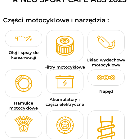
BAGAŻE MOTOCYKLOWE
Części motocyklowe i narzędzia :
ODZIEŻ SPORTOWA
OKAZJE I PROMOCJE
KARTY PODARUNKOWE
Olej i spray do
konserwacji
Układ wydechowy
PL | EUR €
—
MODYFIKUJ
motocyklowy
Filtry motocyklowe
MARKI
PORADY
Napęd
Akumulatory i
Hamulce
SKONTAKTUJ SIĘ Z NAMI
części elektryczne
motocyklowe