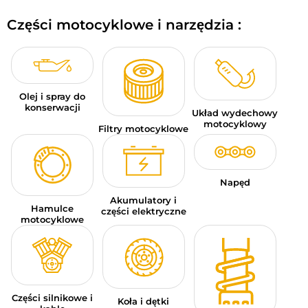
BAGAŻE MOTOCYKLOWE
Części motocyklowe i narzędzia :
ODZIEŻ SPORTOWA
OKAZJE I PROMOCJE
Olej i spray do
KARTY PODARUNKOWE
konserwacji
Układ wydechowy
motocyklowy
Filtry motocyklowe
PL | EUR €
—
MODYFIKUJ
MARKI
Napęd
PORADY
Akumulatory i
Hamulce
części elektryczne
motocyklowe
SKONTAKTUJ SIĘ Z NAMI
Części silnikowe i
Koła i dętki