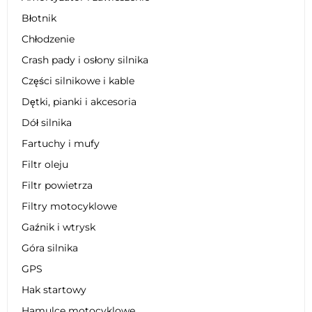
Błotnik
Chłodzenie
Crash pady i osłony silnika
Części silnikowe i kable
Dętki, pianki i akcesoria
Dół silnika
Fartuchy i mufy
Filtr oleju
Filtr powietrza
Filtry motocyklowe
Gaźnik i wtrysk
Góra silnika
GPS
Hak startowy
Hamulce motocyklowe