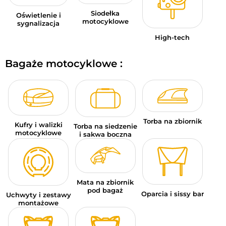
Siodełka
Oświetlenie i
motocyklowe
sygnalizacja
High-tech
Bagaże motocyklowe :
Torba na zbiornik
Kufry i walizki
Torba na siedzenie
motocyklowe
i sakwa boczna
Mata na zbiornik
pod bagaż
Oparcia i sissy bar
Uchwyty i zestawy
montażowe