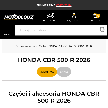
SUMMER TIME
KORZYSTAM
0
MOTOCYKL
ŁĄCZENIE
KOSZYK
KASK MOTOCYKLOWY
MENU
ODZIEŻ MOTOCYKLOWA DLA MĘŻCZYZN
Strona główna
Moto HONDA
HONDA 500 CBR 500 R
UBRANIA MOTOCYKLOWE DAMSKIE
HONDA CBR 500 R 2026
MX; ENDURO I TRIAL
HIGH-TECH MOTOCYKLOWY
MODYFIKUJ
ZAPISZ
PODUSZKA POWIETRZNA MOTOCYKLOWA
CZĘŚCI MOTOCYKLOWE I NARZĘDZIA
Części i akcesoria HONDA CBR
500 R 2026
AKCESORIA MOTOCYKLOWE