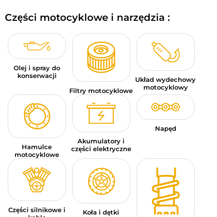
BAGAŻE MOTOCYKLOWE
Części motocyklowe i narzędzia :
ODZIEŻ SPORTOWA
OKAZJE I PROMOCJE
Olej i spray do
KARTY PODARUNKOWE
konserwacji
Układ wydechowy
motocyklowy
Filtry motocyklowe
PL | EUR €
—
MODYFIKUJ
MARKI
Napęd
PORADY
Akumulatory i
Hamulce
części elektryczne
motocyklowe
SKONTAKTUJ SIĘ Z NAMI
Części silnikowe i
Koła i dętki