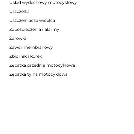
Układ wydechowy motocyklowy
Uszczelka
Uszczelniacze widelca
Zabezpieczenia i alarmy
Żarówki
Zawór membranowy
Zbiornik i korek
Zębatka przednia motocyklowa
Zębatka tylna motocyklowa
Zestaw dekoracyjny
Zestaw łańcucha motocyklowego
Zestaw naprawczy
Zestaw obniżający zawieszenie
Zestaw plastikowy
Zestaw regeneracyjny