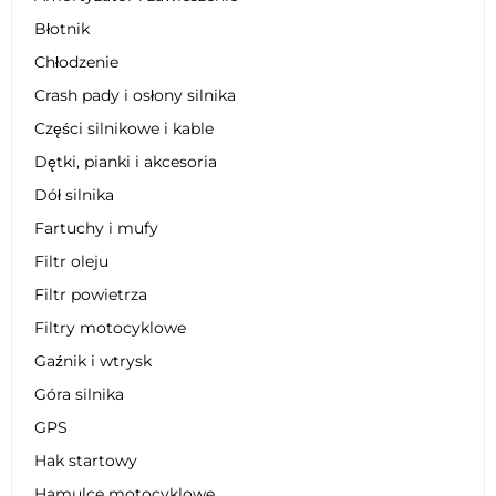
Błotnik
Chłodzenie
Crash pady i osłony silnika
Części silnikowe i kable
Dętki, pianki i akcesoria
Dół silnika
Fartuchy i mufy
Filtr oleju
Filtr powietrza
Filtry motocyklowe
Gaźnik i wtrysk
Góra silnika
GPS
Hak startowy
Hamulce motocyklowe