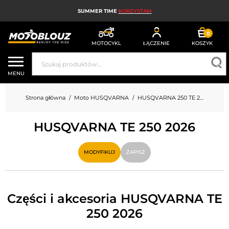
SUMMER TIME
KORZYSTAM
0
MOTOCYKL
ŁĄCZENIE
KOSZYK
KASK MOTOCYKLOWY
MENU
ODZIEŻ MOTOCYKLOWA DLA MĘŻCZYZN
Strona główna
Moto HUSQVARNA
HUSQVARNA 250 TE 250
UBRANIA MOTOCYKLOWE DAMSKIE
HUSQVARNA TE 250 2026
MX; ENDURO I TRIAL
HIGH-TECH MOTOCYKLOWY
MODYFIKUJ
ZAPISZ
PODUSZKA POWIETRZNA MOTOCYKLOWA
CZĘŚCI MOTOCYKLOWE I NARZĘDZIA
Części i akcesoria HUSQVARNA TE
250 2026
AKCESORIA MOTOCYKLOWE