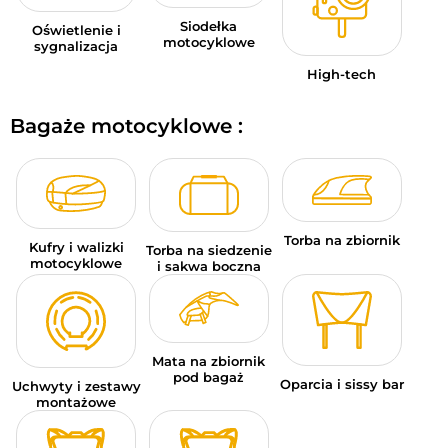
Siodełka
Oświetlenie i
motocyklowe
sygnalizacja
High-tech
Bagaże motocyklowe :
Torba na zbiornik
Kufry i walizki
Torba na siedzenie
motocyklowe
i sakwa boczna
Mata na zbiornik
pod bagaż
Oparcia i sissy bar
Uchwyty i zestawy
montażowe