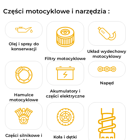
BAGAŻE MOTOCYKLOWE
Części motocyklowe i narzędzia :
ODZIEŻ SPORTOWA
OKAZJE I PROMOCJE
Olej i spray do
KARTY PODARUNKOWE
konserwacji
Układ wydechowy
motocyklowy
Filtry motocyklowe
PL | EUR €
—
MODYFIKUJ
MARKI
Napęd
PORADY
Akumulatory i
Hamulce
części elektryczne
motocyklowe
SKONTAKTUJ SIĘ Z NAMI
Części silnikowe i
Koła i dętki