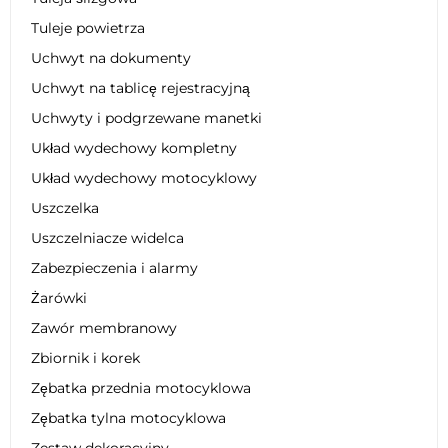
Tuleje powietrza
Uchwyt na dokumenty
Uchwyt na tablicę rejestracyjną
Uchwyty i podgrzewane manetki
Układ wydechowy kompletny
Układ wydechowy motocyklowy
Uszczelka
Uszczelniacze widelca
Zabezpieczenia i alarmy
Żarówki
Zawór membranowy
Zbiornik i korek
Zębatka przednia motocyklowa
Zębatka tylna motocyklowa
Zestaw dekoracyjny