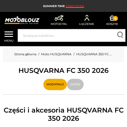
SUMMER TIME
KORZYSTAM
0
MOTOCYKL
ŁĄCZENIE
KOSZYK
KASK MOTOCYKLOWY
MENU
ODZIEŻ MOTOCYKLOWA DLA MĘŻCZYZN
Strona główna
Moto HUSQVARNA
HUSQVARNA 350 FC 350
UBRANIA MOTOCYKLOWE DAMSKIE
HUSQVARNA FC 350 2026
MX; ENDURO I TRIAL
HIGH-TECH MOTOCYKLOWY
MODYFIKUJ
ZAPISZ
PODUSZKA POWIETRZNA MOTOCYKLOWA
CZĘŚCI MOTOCYKLOWE I NARZĘDZIA
Części i akcesoria HUSQVARNA FC
350 2026
AKCESORIA MOTOCYKLOWE