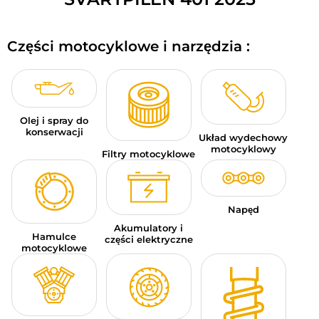
BAGAŻE MOTOCYKLOWE
Części motocyklowe i narzędzia :
ODZIEŻ SPORTOWA
OKAZJE I PROMOCJE
KARTY PODARUNKOWE
Olej i spray do
konserwacji
Układ wydechowy
PL | EUR €
—
MODYFIKUJ
motocyklowy
Filtry motocyklowe
MARKI
PORADY
Napęd
Akumulatory i
Hamulce
SKONTAKTUJ SIĘ Z NAMI
części elektryczne
motocyklowe