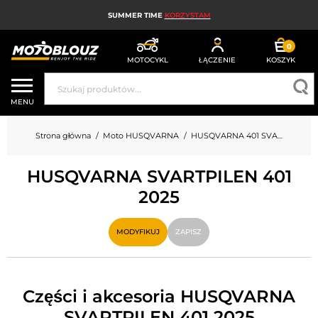
SUMMER TIME
KORZYSTAM
0
MOTOCYKL
ŁĄCZENIE
KOSZYK
KASK MOTOCYKLOWY
MENU
ODZIEŻ MOTOCYKLOWA DLA MĘŻCZYZN
Strona główna
Moto HUSQVARNA
HUSQVARNA 401 SVARTPILEN 401
UBRANIA MOTOCYKLOWE DAMSKIE
HUSQVARNA SVARTPILEN 401
MX; ENDURO I TRIAL
2025
HIGH-TECH MOTOCYKLOWY
MODYFIKUJ
ZAPISZ
PODUSZKA POWIETRZNA MOTOCYKLOWA
CZĘŚCI MOTOCYKLOWE I NARZĘDZIA
Części i akcesoria HUSQVARNA
AKCESORIA MOTOCYKLOWE
SVARTPILEN 401 2025