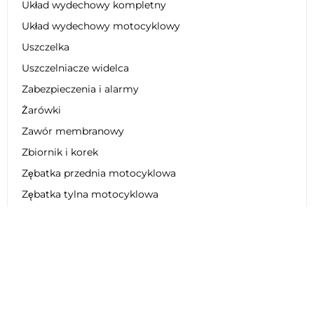
Układ wydechowy kompletny
Układ wydechowy motocyklowy
Uszczelka
Uszczelniacze widelca
Zabezpieczenia i alarmy
Żarówki
Zawór membranowy
Zbiornik i korek
Zębatka przednia motocyklowa
Zębatka tylna motocyklowa
Zestaw dekoracyjny
Zestaw łańcucha motocyklowego
Zestaw naprawczy
Zestaw obniżający zawieszenie
Zestaw plastikowy