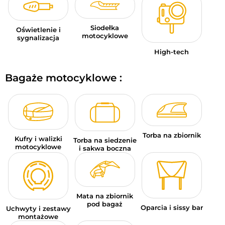
Siodełka
Oświetlenie i
motocyklowe
sygnalizacja
High-tech
Bagaże motocyklowe :
Torba na zbiornik
Kufry i walizki
Torba na siedzenie
motocyklowe
i sakwa boczna
Mata na zbiornik
pod bagaż
Oparcia i sissy bar
Uchwyty i zestawy
montażowe