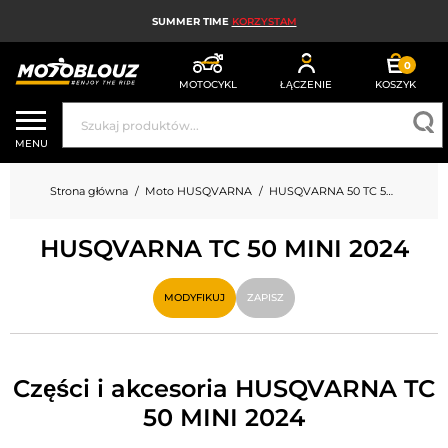
SUMMER TIME
KORZYSTAM
0
MOTOCYKL
ŁĄCZENIE
KOSZYK
KASK MOTOCYKLOWY
MENU
ODZIEŻ MOTOCYKLOWA DLA MĘŻCZYZN
Strona główna
Moto HUSQVARNA
HUSQVARNA 50 TC 50 MINI
UBRANIA MOTOCYKLOWE DAMSKIE
HUSQVARNA TC 50 MINI 2024
MX; ENDURO I TRIAL
HIGH-TECH MOTOCYKLOWY
MODYFIKUJ
ZAPISZ
PODUSZKA POWIETRZNA MOTOCYKLOWA
CZĘŚCI MOTOCYKLOWE I NARZĘDZIA
Części i akcesoria HUSQVARNA TC
50 MINI 2024
AKCESORIA MOTOCYKLOWE