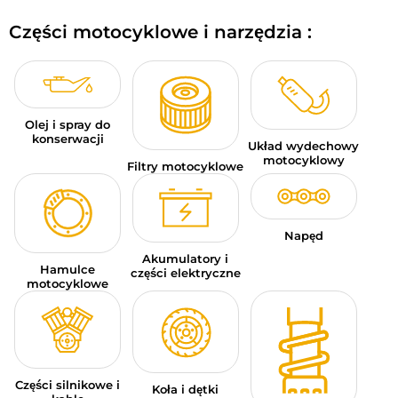
BAGAŻE MOTOCYKLOWE
Części motocyklowe i narzędzia :
ODZIEŻ SPORTOWA
OKAZJE I PROMOCJE
Olej i spray do
KARTY PODARUNKOWE
konserwacji
Układ wydechowy
motocyklowy
Filtry motocyklowe
PL | EUR €
—
MODYFIKUJ
MARKI
Napęd
PORADY
Akumulatory i
Hamulce
części elektryczne
motocyklowe
SKONTAKTUJ SIĘ Z NAMI
Części silnikowe i
Koła i dętki