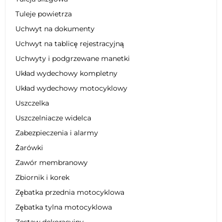
Tuleje powietrza
Uchwyt na dokumenty
Uchwyt na tablicę rejestracyjną
Uchwyty i podgrzewane manetki
Układ wydechowy kompletny
Układ wydechowy motocyklowy
Uszczelka
Uszczelniacze widelca
Zabezpieczenia i alarmy
Żarówki
Zawór membranowy
Zbiornik i korek
Zębatka przednia motocyklowa
Zębatka tylna motocyklowa
Zestaw dekoracyjny