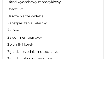
Układ wydechowy motocyklowy
Uszczelka
Uszczelniacze widelca
Zabezpieczenia i alarmy
Żarówki
Zawór membranowy
Zbiornik i korek
Zębatka przednia motocyklowa
Zębatka tylna motocyklowa
Zestaw dekoracyjny
Zestaw łańcucha motocyklowego
Zestaw naprawczy
Zestaw obniżający zawieszenie
Zestaw plastikowy
Zestaw regeneracyjny