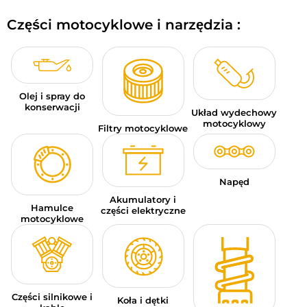
BAGAŻE MOTOCYKLOWE
Części motocyklowe i narzędzia :
ODZIEŻ SPORTOWA
OKAZJE I PROMOCJE
Olej i spray do
KARTY PODARUNKOWE
konserwacji
Układ wydechowy
motocyklowy
Filtry motocyklowe
PL | EUR €
—
MODYFIKUJ
MARKI
Napęd
PORADY
Akumulatory i
Hamulce
części elektryczne
motocyklowe
SKONTAKTUJ SIĘ Z NAMI
Części silnikowe i
Koła i dętki