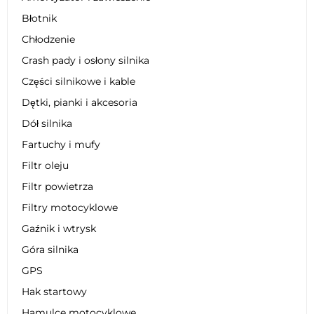
Błotnik
Chłodzenie
Crash pady i osłony silnika
Części silnikowe i kable
Dętki, pianki i akcesoria
Dół silnika
Fartuchy i mufy
Filtr oleju
Filtr powietrza
Filtry motocyklowe
Gaźnik i wtrysk
Góra silnika
GPS
Hak startowy
Hamulce motocyklowe