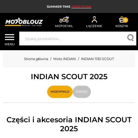
SUMMER TIME
KORZYSTAM
0
MOTOCYKL
ŁĄCZENIE
KOSZYK
KASK MOTOCYKLOWY
MENU
ODZIEŻ MOTOCYKLOWA DLA MĘŻCZYZN
Strona główna
Moto INDIAN
INDIAN 1130 SCOUT
UBRANIA MOTOCYKLOWE DAMSKIE
INDIAN SCOUT 2025
MX; ENDURO I TRIAL
HIGH-TECH MOTOCYKLOWY
MODYFIKUJ
ZAPISZ
PODUSZKA POWIETRZNA MOTOCYKLOWA
CZĘŚCI MOTOCYKLOWE I NARZĘDZIA
Części i akcesoria INDIAN SCOUT
2025
AKCESORIA MOTOCYKLOWE