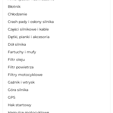
Błotnik
Chłodzenie
Crash pady i osłony silnika
Części silnikowe i kable
Dętki, pianki i akcesoria
Dół silnika
Fartuchy i mufy
Filtr oleju
Filtr powietrza
Filtry motocyklowe
Gaźnik i wtrysk
Góra silnika
GPS
Hak startowy
Hamulce motocyklowe