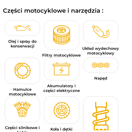
BAGAŻE MOTOCYKLOWE
Części motocyklowe i narzędzia :
ODZIEŻ SPORTOWA
OKAZJE I PROMOCJE
Olej i spray do
KARTY PODARUNKOWE
konserwacji
Układ wydechowy
motocyklowy
Filtry motocyklowe
PL | EUR €
—
MODYFIKUJ
MARKI
Napęd
PORADY
Akumulatory i
Hamulce
części elektryczne
motocyklowe
SKONTAKTUJ SIĘ Z NAMI
Części silnikowe i
Koła i dętki