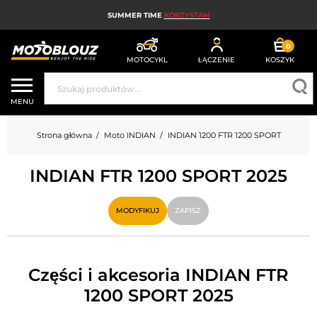
SUMMER TIME
KORZYSTAM
0
MOTOCYKL
ŁĄCZENIE
KOSZYK
KASK MOTOCYKLOWY
MENU
ODZIEŻ MOTOCYKLOWA DLA MĘŻCZYZN
Strona główna
Moto INDIAN
INDIAN 1200 FTR 1200 SPORT
UBRANIA MOTOCYKLOWE DAMSKIE
INDIAN FTR 1200 SPORT 2025
MX; ENDURO I TRIAL
HIGH-TECH MOTOCYKLOWY
MODYFIKUJ
ZAPISZ
PODUSZKA POWIETRZNA MOTOCYKLOWA
CZĘŚCI MOTOCYKLOWE I NARZĘDZIA
Części i akcesoria INDIAN FTR
1200 SPORT 2025
AKCESORIA MOTOCYKLOWE