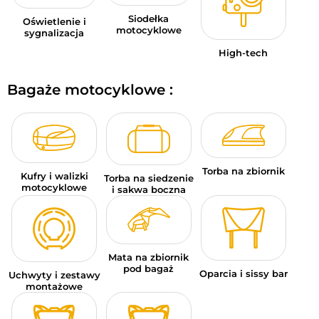
Siodełka
Oświetlenie i
motocyklowe
sygnalizacja
High-tech
Bagaże motocyklowe :
Torba na zbiornik
Kufry i walizki
Torba na siedzenie
motocyklowe
i sakwa boczna
Mata na zbiornik
pod bagaż
Oparcia i sissy bar
Uchwyty i zestawy
montażowe