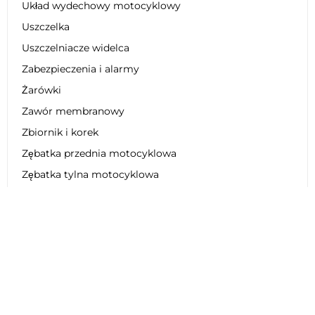
Układ wydechowy motocyklowy
Uszczelka
Uszczelniacze widelca
Zabezpieczenia i alarmy
Żarówki
Zawór membranowy
Zbiornik i korek
Zębatka przednia motocyklowa
Zębatka tylna motocyklowa
Zestaw dekoracyjny
Zestaw łańcucha motocyklowego
Zestaw naprawczy
Zestaw obniżający zawieszenie
Zestaw plastikowy
Zestaw regeneracyjny