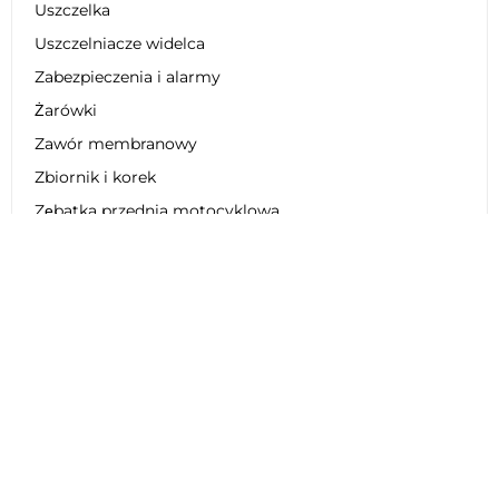
Uszczelka
Uszczelniacze widelca
Zabezpieczenia i alarmy
Żarówki
Zawór membranowy
Zbiornik i korek
Zębatka przednia motocyklowa
Zębatka tylna motocyklowa
Zestaw dekoracyjny
Zestaw łańcucha motocyklowego
Zestaw naprawczy
Zestaw obniżający zawieszenie
Zestaw plastikowy
Zestaw regeneracyjny