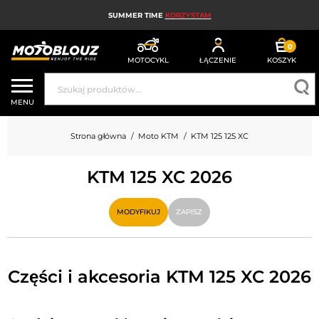
SUMMER TIME
KORZYSTAM
0
MOTOCYKL
ŁĄCZENIE
KOSZYK
KASK MOTOCYKLOWY
MENU
ODZIEŻ MOTOCYKLOWA DLA MĘŻCZYZN
Strona główna
Moto KTM
KTM 125 125 XC
UBRANIA MOTOCYKLOWE DAMSKIE
KTM 125 XC 2026
MX; ENDURO I TRIAL
HIGH-TECH MOTOCYKLOWY
MODYFIKUJ
ZAPISZ
PODUSZKA POWIETRZNA MOTOCYKLOWA
CZĘŚCI MOTOCYKLOWE I NARZĘDZIA
Części i akcesoria KTM 125 XC 2026
AKCESORIA MOTOCYKLOWE