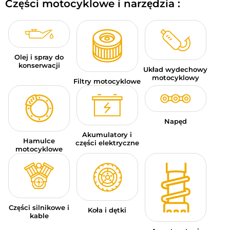
Części motocyklowe i narzędzia :
BAGAŻE MOTOCYKLOWE
ODZIEŻ SPORTOWA
OKAZJE I PROMOCJE
Olej i spray do
konserwacji
Układ wydechowy
motocyklowy
KARTY PODARUNKOWE
Filtry motocyklowe
PL | EUR €
—
MODYFIKUJ
Napęd
MARKI
Akumulatory i
Hamulce
części elektryczne
PORADY
motocyklowe
SKONTAKTUJ SIĘ Z NAMI
Części silnikowe i
Koła i dętki
kable