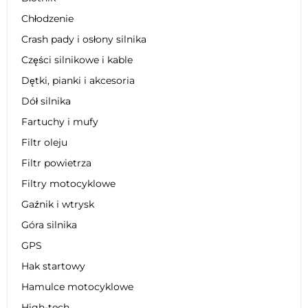
Chłodzenie
Crash pady i osłony silnika
Części silnikowe i kable
Dętki, pianki i akcesoria
Dół silnika
Fartuchy i mufy
Filtr oleju
Filtr powietrza
Filtry motocyklowe
Gaźnik i wtrysk
Góra silnika
GPS
Hak startowy
Hamulce motocyklowe
High-tech