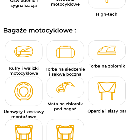
Oświetlenie i
motocyklowe
sygnalizacja
High-tech
Bagaże motocyklowe :
Torba na zbiornik
Kufry i walizki
Torba na siedzenie
motocyklowe
i sakwa boczna
Mata na zbiornik
pod bagaż
Oparcia i sissy bar
Uchwyty i zestawy
montażowe