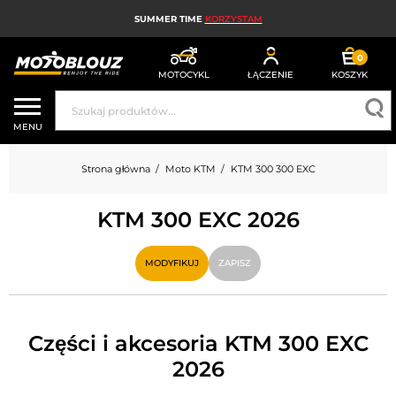
SUMMER TIME
KORZYSTAM
0
MOTOCYKL
ŁĄCZENIE
KOSZYK
KASK MOTOCYKLOWY
MENU
ODZIEŻ MOTOCYKLOWA DLA MĘŻCZYZN
Strona główna
Moto KTM
KTM 300 300 EXC
UBRANIA MOTOCYKLOWE DAMSKIE
KTM 300 EXC 2026
MX; ENDURO I TRIAL
HIGH-TECH MOTOCYKLOWY
MODYFIKUJ
ZAPISZ
PODUSZKA POWIETRZNA MOTOCYKLOWA
CZĘŚCI MOTOCYKLOWE I NARZĘDZIA
Części i akcesoria KTM 300 EXC
2026
AKCESORIA MOTOCYKLOWE