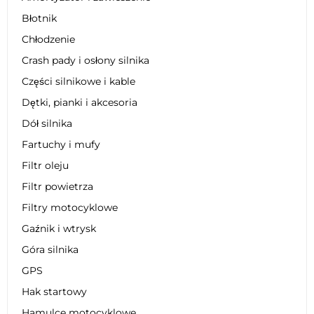
Błotnik
Chłodzenie
Crash pady i osłony silnika
Części silnikowe i kable
Dętki, pianki i akcesoria
Dół silnika
Fartuchy i mufy
Filtr oleju
Filtr powietrza
Filtry motocyklowe
Gaźnik i wtrysk
Góra silnika
GPS
Hak startowy
Hamulce motocyklowe