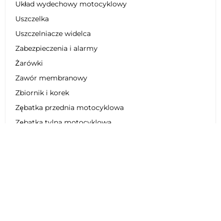
Układ wydechowy motocyklowy
Uszczelka
Uszczelniacze widelca
Zabezpieczenia i alarmy
Żarówki
Zawór membranowy
Zbiornik i korek
Zębatka przednia motocyklowa
Zębatka tylna motocyklowa
Zestaw dekoracyjny
Zestaw łańcucha motocyklowego
Zestaw naprawczy
Zestaw obniżający zawieszenie
Zestaw plastikowy
Zestaw regeneracyjny