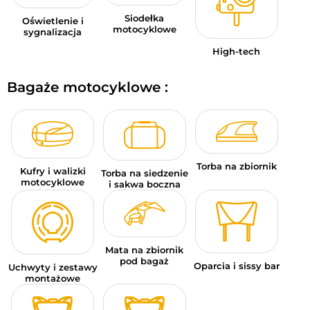
Siodełka
Oświetlenie i
motocyklowe
sygnalizacja
High-tech
Bagaże motocyklowe :
Torba na zbiornik
Kufry i walizki
Torba na siedzenie
motocyklowe
i sakwa boczna
Mata na zbiornik
pod bagaż
Oparcia i sissy bar
Uchwyty i zestawy
montażowe