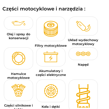
BAGAŻE MOTOCYKLOWE
Części motocyklowe i narzędzia :
ODZIEŻ SPORTOWA
OKAZJE I PROMOCJE
Olej i spray do
KARTY PODARUNKOWE
konserwacji
Układ wydechowy
motocyklowy
Filtry motocyklowe
PL | EUR €
—
MODYFIKUJ
MARKI
Napęd
PORADY
Akumulatory i
Hamulce
części elektryczne
motocyklowe
SKONTAKTUJ SIĘ Z NAMI
Części silnikowe i
Koła i dętki