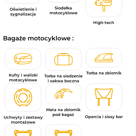
Siodełka
Oświetlenie i
motocyklowe
sygnalizacja
High-tech
Bagaże motocyklowe :
Torba na zbiornik
Kufry i walizki
Torba na siedzenie
motocyklowe
i sakwa boczna
Mata na zbiornik
pod bagaż
Oparcia i sissy bar
Uchwyty i zestawy
montażowe