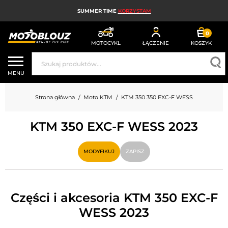
SUMMER TIME
KORZYSTAM
0
MOTOCYKL
ŁĄCZENIE
KOSZYK
KASK MOTOCYKLOWY
MENU
ODZIEŻ MOTOCYKLOWA DLA MĘŻCZYZN
Strona główna
Moto KTM
KTM 350 350 EXC-F WESS
UBRANIA MOTOCYKLOWE DAMSKIE
KTM 350 EXC-F WESS 2023
MX; ENDURO I TRIAL
HIGH-TECH MOTOCYKLOWY
MODYFIKUJ
ZAPISZ
PODUSZKA POWIETRZNA MOTOCYKLOWA
CZĘŚCI MOTOCYKLOWE I NARZĘDZIA
Części i akcesoria KTM 350 EXC-F
WESS 2023
AKCESORIA MOTOCYKLOWE