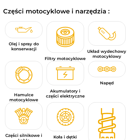
BAGAŻE MOTOCYKLOWE
Części motocyklowe i narzędzia :
ODZIEŻ SPORTOWA
OKAZJE I PROMOCJE
Olej i spray do
KARTY PODARUNKOWE
konserwacji
Układ wydechowy
motocyklowy
Filtry motocyklowe
PL | EUR €
—
MODYFIKUJ
MARKI
Napęd
PORADY
Akumulatory i
Hamulce
części elektryczne
motocyklowe
SKONTAKTUJ SIĘ Z NAMI
Części silnikowe i
Koła i dętki