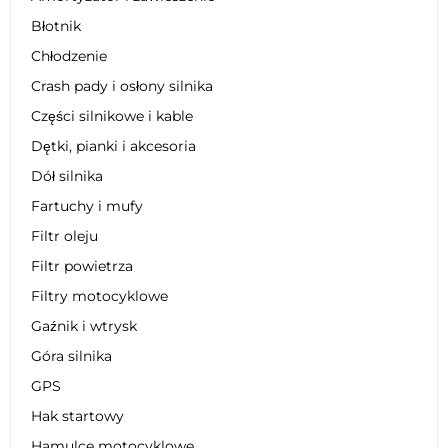
Błotnik
Chłodzenie
Crash pady i osłony silnika
Części silnikowe i kable
Dętki, pianki i akcesoria
Dół silnika
Fartuchy i mufy
Filtr oleju
Filtr powietrza
Filtry motocyklowe
Gaźnik i wtrysk
Góra silnika
GPS
Hak startowy
Hamulce motocyklowe