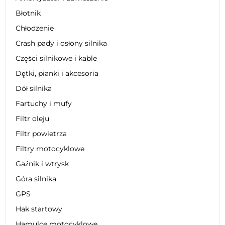
Błotnik
Chłodzenie
Crash pady i osłony silnika
Części silnikowe i kable
Dętki, pianki i akcesoria
Dół silnika
Fartuchy i mufy
Filtr oleju
Filtr powietrza
Filtry motocyklowe
Gaźnik i wtrysk
Góra silnika
GPS
Hak startowy
Hamulce motocyklowe