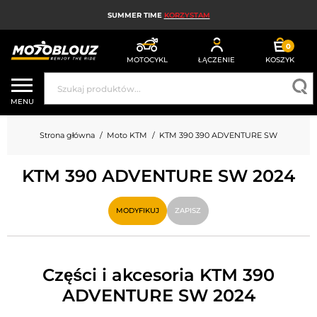
SUMMER TIME
KORZYSTAM
0
MOTOCYKL
ŁĄCZENIE
KOSZYK
KASK MOTOCYKLOWY
MENU
ODZIEŻ MOTOCYKLOWA DLA MĘŻCZYZN
Strona główna
Moto KTM
KTM 390 390 ADVENTURE SW
UBRANIA MOTOCYKLOWE DAMSKIE
KTM 390 ADVENTURE SW 2024
MX; ENDURO I TRIAL
HIGH-TECH MOTOCYKLOWY
MODYFIKUJ
ZAPISZ
PODUSZKA POWIETRZNA MOTOCYKLOWA
CZĘŚCI MOTOCYKLOWE I NARZĘDZIA
Części i akcesoria KTM 390
ADVENTURE SW 2024
AKCESORIA MOTOCYKLOWE