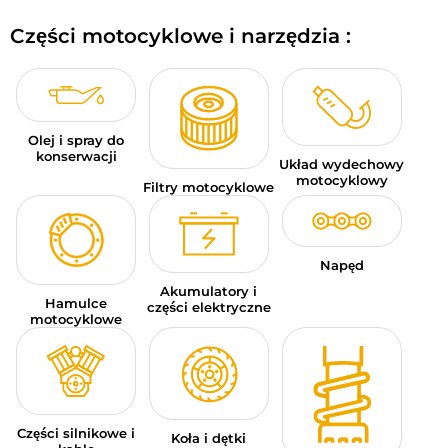
BAGAŻE MOTOCYKLOWE
Części motocyklowe i narzędzia :
ODZIEŻ SPORTOWA
OKAZJE I PROMOCJE
Olej i spray do
KARTY PODARUNKOWE
konserwacji
Układ wydechowy
motocyklowy
Filtry motocyklowe
PL | EUR €
—
MODYFIKUJ
MARKI
Napęd
PORADY
Akumulatory i
Hamulce
części elektryczne
motocyklowe
SKONTAKTUJ SIĘ Z NAMI
Części silnikowe i
Koła i dętki