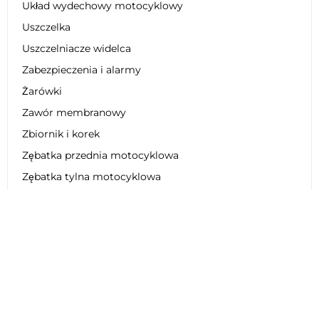
Układ wydechowy motocyklowy
Uszczelka
Uszczelniacze widelca
Zabezpieczenia i alarmy
Żarówki
Zawór membranowy
Zbiornik i korek
Zębatka przednia motocyklowa
Zębatka tylna motocyklowa
Zestaw dekoracyjny
Zestaw łańcucha motocyklowego
Zestaw naprawczy
Zestaw obniżający zawieszenie
Zestaw plastikowy
Zestaw regeneracyjny