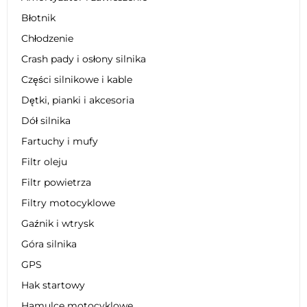
Błotnik
Chłodzenie
Crash pady i osłony silnika
Części silnikowe i kable
Dętki, pianki i akcesoria
Dół silnika
Fartuchy i mufy
Filtr oleju
Filtr powietrza
Filtry motocyklowe
Gaźnik i wtrysk
Góra silnika
GPS
Hak startowy
Hamulce motocyklowe