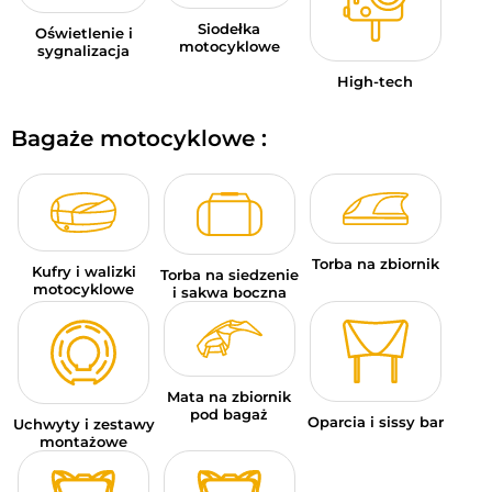
Siodełka
Oświetlenie i
motocyklowe
sygnalizacja
High-tech
Bagaże motocyklowe :
Torba na zbiornik
Kufry i walizki
Torba na siedzenie
motocyklowe
i sakwa boczna
Mata na zbiornik
pod bagaż
Oparcia i sissy bar
Uchwyty i zestawy
montażowe