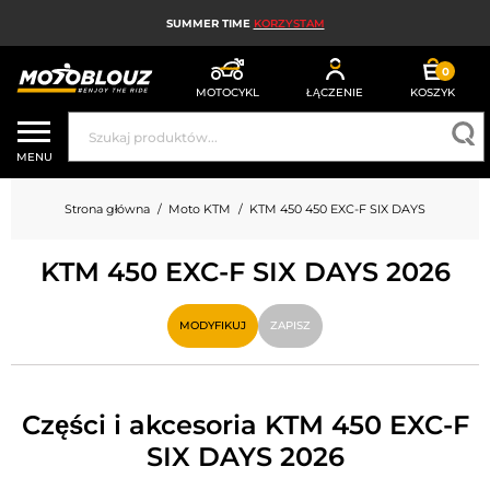
SUMMER TIME
KORZYSTAM
0
MOTOCYKL
ŁĄCZENIE
KOSZYK
KASK MOTOCYKLOWY
MENU
ODZIEŻ MOTOCYKLOWA DLA MĘŻCZYZN
Strona główna
Moto KTM
KTM 450 450 EXC-F SIX DAYS
UBRANIA MOTOCYKLOWE DAMSKIE
KTM 450 EXC-F SIX DAYS 2026
MX; ENDURO I TRIAL
HIGH-TECH MOTOCYKLOWY
MODYFIKUJ
ZAPISZ
PODUSZKA POWIETRZNA MOTOCYKLOWA
CZĘŚCI MOTOCYKLOWE I NARZĘDZIA
Części i akcesoria KTM 450 EXC-F
SIX DAYS 2026
AKCESORIA MOTOCYKLOWE