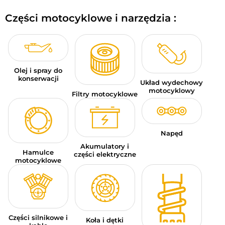
BAGAŻE MOTOCYKLOWE
Części motocyklowe i narzędzia :
ODZIEŻ SPORTOWA
OKAZJE I PROMOCJE
Olej i spray do
KARTY PODARUNKOWE
konserwacji
Układ wydechowy
motocyklowy
Filtry motocyklowe
PL | EUR €
—
MODYFIKUJ
MARKI
Napęd
PORADY
Akumulatory i
Hamulce
części elektryczne
motocyklowe
SKONTAKTUJ SIĘ Z NAMI
Części silnikowe i
Koła i dętki