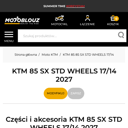
SUMMER TIME
KORZYSTAM
0
MOTOCYKL
ŁĄCZENIE
KOSZYK
KASK MOTOCYKLOWY
MENU
ODZIEŻ MOTOCYKLOWA DLA MĘŻCZYZN
Strona główna
Moto KTM
KTM 85 85 SX STD WHEELS 17/14
UBRANIA MOTOCYKLOWE DAMSKIE
KTM 85 SX STD WHEELS 17/14
MX; ENDURO I TRIAL
2027
HIGH-TECH MOTOCYKLOWY
MODYFIKUJ
ZAPISZ
PODUSZKA POWIETRZNA MOTOCYKLOWA
CZĘŚCI MOTOCYKLOWE I NARZĘDZIA
Części i akcesoria KTM 85 SX STD
AKCESORIA MOTOCYKLOWE
WHEELS 17/14 2027