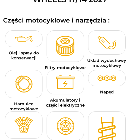
BAGAŻE MOTOCYKLOWE
Części motocyklowe i narzędzia :
ODZIEŻ SPORTOWA
OKAZJE I PROMOCJE
KARTY PODARUNKOWE
Olej i spray do
konserwacji
Układ wydechowy
PL | EUR €
—
MODYFIKUJ
motocyklowy
Filtry motocyklowe
MARKI
PORADY
Napęd
Akumulatory i
Hamulce
SKONTAKTUJ SIĘ Z NAMI
części elektryczne
motocyklowe