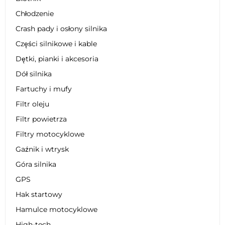
Chłodzenie
Crash pady i osłony silnika
Części silnikowe i kable
Dętki, pianki i akcesoria
Dół silnika
Fartuchy i mufy
Filtr oleju
Filtr powietrza
Filtry motocyklowe
Gaźnik i wtrysk
Góra silnika
GPS
Hak startowy
Hamulce motocyklowe
High-tech