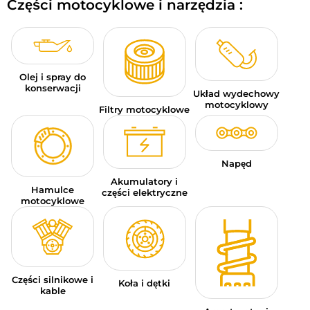
Części motocyklowe i narzędzia :
BAGAŻE MOTOCYKLOWE
ODZIEŻ SPORTOWA
OKAZJE I PROMOCJE
Olej i spray do
konserwacji
Układ wydechowy
motocyklowy
KARTY PODARUNKOWE
Filtry motocyklowe
PL | EUR €
—
MODYFIKUJ
Napęd
MARKI
Akumulatory i
Hamulce
części elektryczne
PORADY
motocyklowe
SKONTAKTUJ SIĘ Z NAMI
Części silnikowe i
Koła i dętki
kable