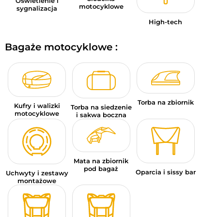
Oświetlenie i
motocyklowe
sygnalizacja
High-tech
Bagaże motocyklowe :
Torba na zbiornik
Kufry i walizki
Torba na siedzenie
motocyklowe
i sakwa boczna
Mata na zbiornik
pod bagaż
Oparcia i sissy bar
Uchwyty i zestawy
montażowe