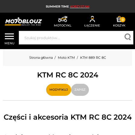
SUMMER TIME
KORZYSTAM
0
MOTOCYKL
ŁĄCZENIE
KOSZYK
KASK MOTOCYKLOWY
MENU
ODZIEŻ MOTOCYKLOWA DLA MĘŻCZYZN
Strona główna
Moto KTM
KTM 889 RC 8C
UBRANIA MOTOCYKLOWE DAMSKIE
KTM RC 8C 2024
MX; ENDURO I TRIAL
HIGH-TECH MOTOCYKLOWY
MODYFIKUJ
ZAPISZ
PODUSZKA POWIETRZNA MOTOCYKLOWA
CZĘŚCI MOTOCYKLOWE I NARZĘDZIA
Części i akcesoria KTM RC 8C 2024
AKCESORIA MOTOCYKLOWE