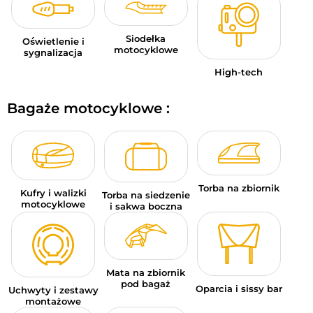
Siodełka
Oświetlenie i
motocyklowe
sygnalizacja
High-tech
Bagaże motocyklowe :
Torba na zbiornik
Kufry i walizki
Torba na siedzenie
motocyklowe
i sakwa boczna
Mata na zbiornik
pod bagaż
Oparcia i sissy bar
Uchwyty i zestawy
montażowe