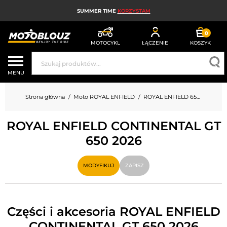
SUMMER TIME
KORZYSTAM
0
MOTOCYKL
ŁĄCZENIE
KOSZYK
KASK MOTOCYKLOWY
MENU
ODZIEŻ MOTOCYKLOWA DLA MĘŻCZYZN
Strona główna
Moto ROYAL ENFIELD
ROYAL ENFIELD 650 CONTINENTAL GT 650
UBRANIA MOTOCYKLOWE DAMSKIE
ROYAL ENFIELD CONTINENTAL GT
MX; ENDURO I TRIAL
650 2026
HIGH-TECH MOTOCYKLOWY
MODYFIKUJ
ZAPISZ
PODUSZKA POWIETRZNA MOTOCYKLOWA
CZĘŚCI MOTOCYKLOWE I NARZĘDZIA
Części i akcesoria ROYAL ENFIELD
AKCESORIA MOTOCYKLOWE
CONTINENTAL GT 650 2026