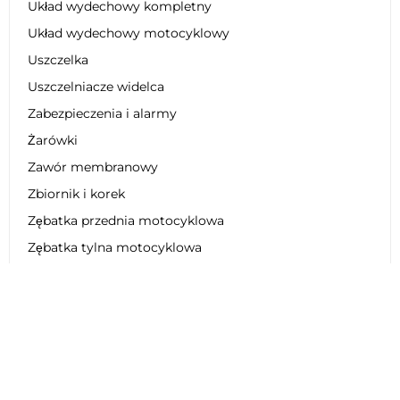
Układ wydechowy kompletny
Układ wydechowy motocyklowy
Uszczelka
Uszczelniacze widelca
Zabezpieczenia i alarmy
Żarówki
Zawór membranowy
Zbiornik i korek
Zębatka przednia motocyklowa
Zębatka tylna motocyklowa
Zestaw dekoracyjny
Zestaw łańcucha motocyklowego
Zestaw naprawczy
Zestaw obniżający zawieszenie
Zestaw plastikowy