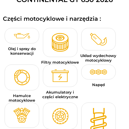
BAGAŻE MOTOCYKLOWE
Części motocyklowe i narzędzia :
ODZIEŻ SPORTOWA
OKAZJE I PROMOCJE
KARTY PODARUNKOWE
Olej i spray do
konserwacji
Układ wydechowy
PL | EUR €
—
MODYFIKUJ
motocyklowy
Filtry motocyklowe
MARKI
PORADY
Napęd
Akumulatory i
Hamulce
SKONTAKTUJ SIĘ Z NAMI
części elektryczne
motocyklowe