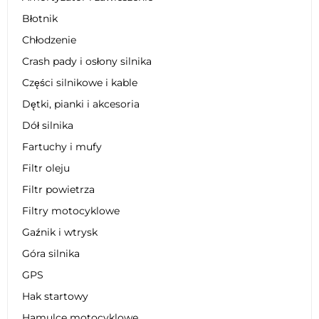
Błotnik
Chłodzenie
Crash pady i osłony silnika
Części silnikowe i kable
Dętki, pianki i akcesoria
Dół silnika
Fartuchy i mufy
Filtr oleju
Filtr powietrza
Filtry motocyklowe
Gaźnik i wtrysk
Góra silnika
GPS
Hak startowy
Hamulce motocyklowe