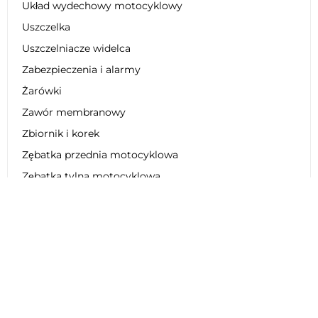
Układ wydechowy motocyklowy
Uszczelka
Uszczelniacze widelca
Zabezpieczenia i alarmy
Żarówki
Zawór membranowy
Zbiornik i korek
Zębatka przednia motocyklowa
Zębatka tylna motocyklowa
Zestaw dekoracyjny
Zestaw łańcucha motocyklowego
Zestaw naprawczy
Zestaw obniżający zawieszenie
Zestaw plastikowy
Zestaw regeneracyjny