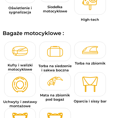
Siodełka
Oświetlenie i
motocyklowe
sygnalizacja
High-tech
Bagaże motocyklowe :
Torba na zbiornik
Kufry i walizki
Torba na siedzenie
motocyklowe
i sakwa boczna
Mata na zbiornik
pod bagaż
Oparcia i sissy bar
Uchwyty i zestawy
montażowe