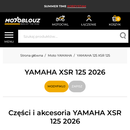
SUMMER TIME
KORZYSTAM
0
MOTOCYKL
ŁĄCZENIE
KOSZYK
KASK MOTOCYKLOWY
MENU
ODZIEŻ MOTOCYKLOWA DLA MĘŻCZYZN
Strona główna
Moto YAMAHA
YAMAHA 125 XSR 125
UBRANIA MOTOCYKLOWE DAMSKIE
YAMAHA XSR 125 2026
MX; ENDURO I TRIAL
HIGH-TECH MOTOCYKLOWY
MODYFIKUJ
ZAPISZ
PODUSZKA POWIETRZNA MOTOCYKLOWA
CZĘŚCI MOTOCYKLOWE I NARZĘDZIA
Części i akcesoria YAMAHA XSR
125 2026
AKCESORIA MOTOCYKLOWE