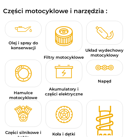
BAGAŻE MOTOCYKLOWE
Części motocyklowe i narzędzia :
ODZIEŻ SPORTOWA
OKAZJE I PROMOCJE
Olej i spray do
KARTY PODARUNKOWE
konserwacji
Układ wydechowy
motocyklowy
Filtry motocyklowe
PL | EUR €
—
MODYFIKUJ
MARKI
Napęd
PORADY
Akumulatory i
Hamulce
części elektryczne
motocyklowe
SKONTAKTUJ SIĘ Z NAMI
Części silnikowe i
Koła i dętki