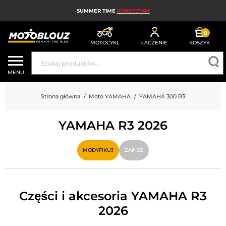
SUMMER TIME
KORZYSTAM
0
MOTOCYKL
ŁĄCZENIE
KOSZYK
KASK MOTOCYKLOWY
MENU
ODZIEŻ MOTOCYKLOWA DLA MĘŻCZYZN
Strona główna
Moto YAMAHA
YAMAHA 300 R3
UBRANIA MOTOCYKLOWE DAMSKIE
YAMAHA R3 2026
MX; ENDURO I TRIAL
HIGH-TECH MOTOCYKLOWY
MODYFIKUJ
ZAPISZ
PODUSZKA POWIETRZNA MOTOCYKLOWA
CZĘŚCI MOTOCYKLOWE I NARZĘDZIA
Części i akcesoria YAMAHA R3
2026
AKCESORIA MOTOCYKLOWE