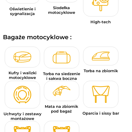
Siodełka
Oświetlenie i
motocyklowe
sygnalizacja
High-tech
Bagaże motocyklowe :
Torba na zbiornik
Kufry i walizki
Torba na siedzenie
motocyklowe
i sakwa boczna
Mata na zbiornik
pod bagaż
Oparcia i sissy bar
Uchwyty i zestawy
montażowe