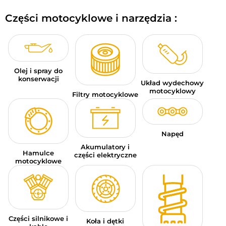
BAGAŻE MOTOCYKLOWE
Części motocyklowe i narzędzia :
ODZIEŻ SPORTOWA
OKAZJE I PROMOCJE
Olej i spray do
KARTY PODARUNKOWE
konserwacji
Układ wydechowy
motocyklowy
Filtry motocyklowe
PL | EUR €
—
MODYFIKUJ
MARKI
Napęd
PORADY
Akumulatory i
Hamulce
części elektryczne
motocyklowe
SKONTAKTUJ SIĘ Z NAMI
Części silnikowe i
Koła i dętki