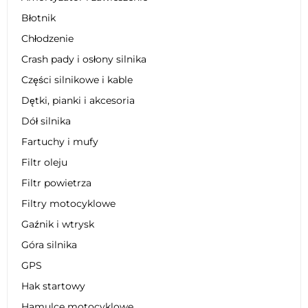
Błotnik
Chłodzenie
Crash pady i osłony silnika
Części silnikowe i kable
Dętki, pianki i akcesoria
Dół silnika
Fartuchy i mufy
Filtr oleju
Filtr powietrza
Filtry motocyklowe
Gaźnik i wtrysk
Góra silnika
GPS
Hak startowy
Hamulce motocyklowe