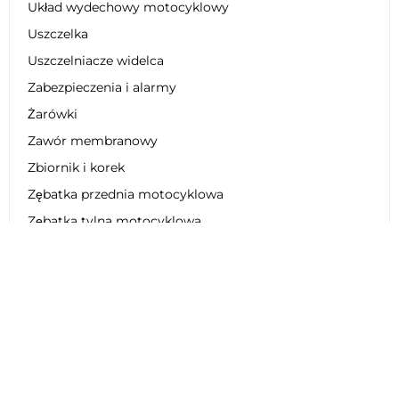
Układ wydechowy motocyklowy
Uszczelka
Uszczelniacze widelca
Zabezpieczenia i alarmy
Żarówki
Zawór membranowy
Zbiornik i korek
Zębatka przednia motocyklowa
Zębatka tylna motocyklowa
Zestaw dekoracyjny
Zestaw łańcucha motocyklowego
Zestaw naprawczy
Zestaw obniżający zawieszenie
Zestaw plastikowy
Zestaw regeneracyjny