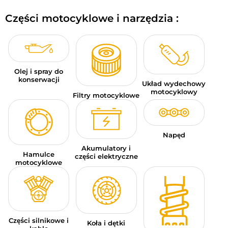
BAGAŻE MOTOCYKLOWE
Części motocyklowe i narzędzia :
ODZIEŻ SPORTOWA
OKAZJE I PROMOCJE
Olej i spray do
KARTY PODARUNKOWE
konserwacji
Układ wydechowy
motocyklowy
Filtry motocyklowe
PL | EUR €
—
MODYFIKUJ
MARKI
Napęd
PORADY
Akumulatory i
Hamulce
części elektryczne
motocyklowe
SKONTAKTUJ SIĘ Z NAMI
Części silnikowe i
Koła i dętki