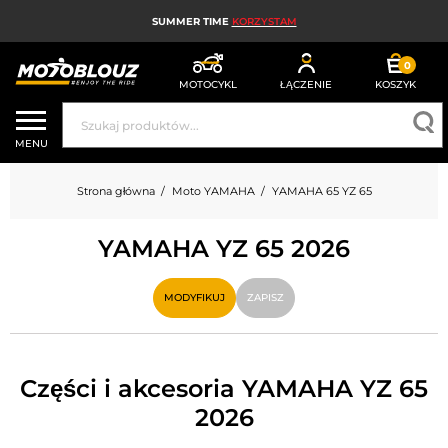
SUMMER TIME
KORZYSTAM
0
MOTOCYKL
ŁĄCZENIE
KOSZYK
KASK MOTOCYKLOWY
MENU
ODZIEŻ MOTOCYKLOWA DLA MĘŻCZYZN
Strona główna
Moto YAMAHA
YAMAHA 65 YZ 65
UBRANIA MOTOCYKLOWE DAMSKIE
YAMAHA YZ 65 2026
MX; ENDURO I TRIAL
HIGH-TECH MOTOCYKLOWY
MODYFIKUJ
ZAPISZ
PODUSZKA POWIETRZNA MOTOCYKLOWA
CZĘŚCI MOTOCYKLOWE I NARZĘDZIA
Części i akcesoria YAMAHA YZ 65
2026
AKCESORIA MOTOCYKLOWE