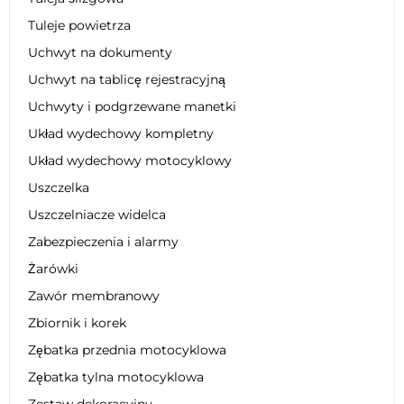
Tuleje powietrza
Uchwyt na dokumenty
Uchwyt na tablicę rejestracyjną
Uchwyty i podgrzewane manetki
Układ wydechowy kompletny
Układ wydechowy motocyklowy
Uszczelka
Uszczelniacze widelca
Zabezpieczenia i alarmy
Żarówki
Zawór membranowy
Zbiornik i korek
Zębatka przednia motocyklowa
Zębatka tylna motocyklowa
Zestaw dekoracyjny