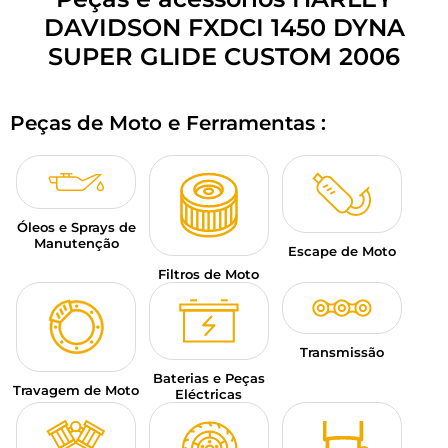
BAGAGEM PARA MOTO
DAVIDSON FXDCI 1450 DYNA
SUPER GLIDE CUSTOM 2006
SPORTSWEAR
DESCONTOS E PROMOÇÕES
Peças de Moto e Ferramentas :
CARTÕES PRESENTE
PT | EUR €
—
MODIFICAR
Óleos e Sprays de
Manutenção
MARCAS
Escape de Moto
Filtros de Moto
CONSELHOS
CONTACTAR-NOS
Transmissão
Baterias e Peças
Travagem de Moto
Eléctricas