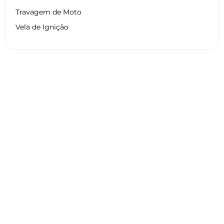
Travagem de Moto
Vela de Ignição
Dados técnicos HARLEY
DAVIDSON FXDCI 1450 DYNA
SUPER GLIDE CUSTOM 2006
Geral
Motor
Pneu