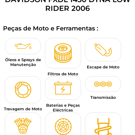
BAGAGEM PARA MOTO
RIDER 2006
SPORTSWEAR
Peças de Moto e Ferramentas :
DESCONTOS E PROMOÇÕES
CARTÕES PRESENTE
Óleos e Sprays de
PT | EUR €
—
MODIFICAR
Manutenção
Escape de Moto
MARCAS
Filtros de Moto
CONSELHOS
Transmissão
CONTACTAR-NOS
Baterias e Peças
Travagem de Moto
Eléctricas