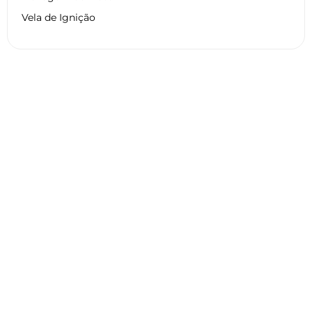
Vela de Ignição
Dados técnicos HARLEY
DAVIDSON FXDWG 1450 DYNA
WIDE GLIDE 2006
Geral
Motor
Pneu
Frenagem