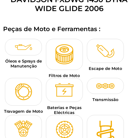
BAGAGEM PARA MOTO
WIDE GLIDE 2006
SPORTSWEAR
Peças de Moto e Ferramentas :
DESCONTOS E PROMOÇÕES
CARTÕES PRESENTE
Óleos e Sprays de
PT | EUR €
—
MODIFICAR
Manutenção
Escape de Moto
MARCAS
Filtros de Moto
CONSELHOS
Transmissão
CONTACTAR-NOS
Baterias e Peças
Travagem de Moto
Eléctricas