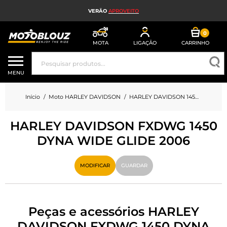
VERÃO
APROVEITO
0
MOTA
LIGAÇÃO
CARRINHO
CAPACETE DE MOTO
MENU
EQUIPAMENTO DE MOTO HOMEM
Início
Moto HARLEY DAVIDSON
HARLEY DAVIDSON 1450 FXDWG 1450 DYNA WIDE GLIDE
EQUIPAMENTO DE MOTO SENHORA
HARLEY DAVIDSON FXDWG 1450
MX, ENDURO E TRIAL
DYNA WIDE GLIDE 2006
HIGH-TECH MOTO
MODIFICAR
GUARDAR
AIRBAG DE MOTO
PEÇAS DE MOTO E FERRAMENTAS
Peças e acessórios HARLEY
ACESSÓRIOS DE MOTO
DAVIDSON FXDWG 1450 DYNA