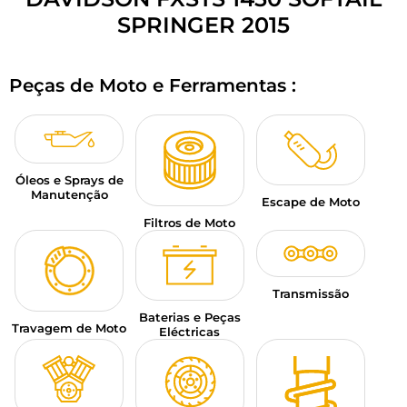
BAGAGEM PARA MOTO
SPRINGER 2015
SPORTSWEAR
Peças de Moto e Ferramentas :
DESCONTOS E PROMOÇÕES
CARTÕES PRESENTE
Óleos e Sprays de
PT | EUR €
—
MODIFICAR
Manutenção
Escape de Moto
MARCAS
Filtros de Moto
CONSELHOS
Transmissão
CONTACTAR-NOS
Baterias e Peças
Travagem de Moto
Eléctricas