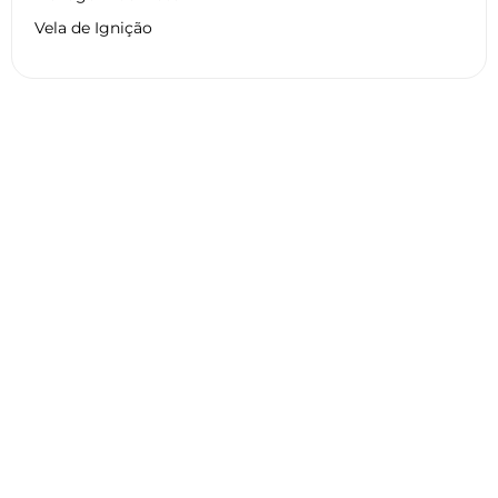
Vela de Ignição
Dados técnicos HARLEY
DAVIDSON FLSTF 1584 FAT BOY
2015
Geral
Motor
Pneu
Suspensão