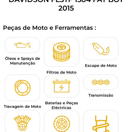
BAGAGEM PARA MOTO
2015
SPORTSWEAR
Peças de Moto e Ferramentas :
DESCONTOS E PROMOÇÕES
CARTÕES PRESENTE
Óleos e Sprays de
PT | EUR €
—
MODIFICAR
Manutenção
Escape de Moto
MARCAS
Filtros de Moto
CONSELHOS
Transmissão
CONTACTAR-NOS
Baterias e Peças
Travagem de Moto
Eléctricas