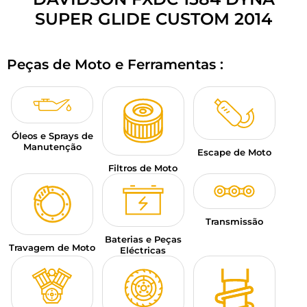
BAGAGEM PARA MOTO
SUPER GLIDE CUSTOM 2014
SPORTSWEAR
Peças de Moto e Ferramentas :
DESCONTOS E PROMOÇÕES
CARTÕES PRESENTE
Óleos e Sprays de
PT | EUR €
—
MODIFICAR
Manutenção
Escape de Moto
MARCAS
Filtros de Moto
CONSELHOS
Transmissão
CONTACTAR-NOS
Baterias e Peças
Travagem de Moto
Eléctricas