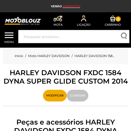
VERÃO
APROVEITO
0
MOTA
LIGAÇÃO
CARRINHO
CAPACETE DE MOTO
MENU
EQUIPAMENTO DE MOTO HOMEM
Início
Moto HARLEY DAVIDSON
HARLEY DAVIDSON 1584 FXDC 1584 DYNA SUPER GLIDE CUSTOM
EQUIPAMENTO DE MOTO SENHORA
HARLEY DAVIDSON FXDC 1584
MX, ENDURO E TRIAL
DYNA SUPER GLIDE CUSTOM 2014
HIGH-TECH MOTO
MODIFICAR
GUARDAR
AIRBAG DE MOTO
PEÇAS DE MOTO E FERRAMENTAS
Peças e acessórios HARLEY
ACESSÓRIOS DE MOTO
DAVIDSON FXDC 1584 DYNA