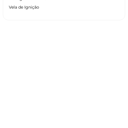
Vela de Ignição
Dados técnicos HARLEY
DAVIDSON FXS 1584 BLACKLINE
2013
Geral
Motor
Pneu
Frenagem