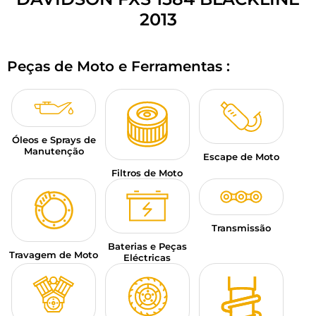
BAGAGEM PARA MOTO
2013
SPORTSWEAR
Peças de Moto e Ferramentas :
DESCONTOS E PROMOÇÕES
CARTÕES PRESENTE
Óleos e Sprays de
PT | EUR €
—
MODIFICAR
Manutenção
Escape de Moto
MARCAS
Filtros de Moto
CONSELHOS
Transmissão
CONTACTAR-NOS
Baterias e Peças
Travagem de Moto
Eléctricas