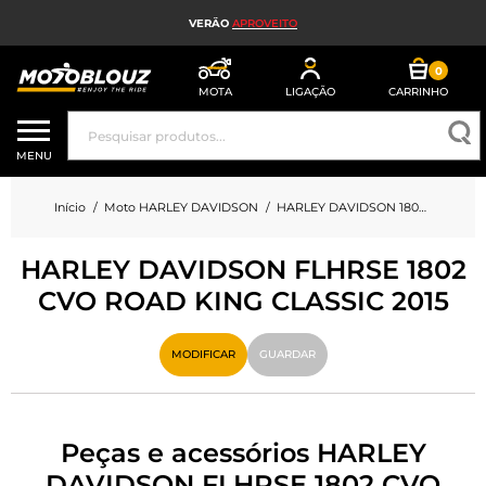
VERÃO
APROVEITO
0
MOTA
LIGAÇÃO
CARRINHO
CAPACETE DE MOTO
MENU
EQUIPAMENTO DE MOTO HOMEM
Início
Moto HARLEY DAVIDSON
HARLEY DAVIDSON 1802 FLHRSE 1802 CVO ROAD KING CLASSIC
EQUIPAMENTO DE MOTO SENHORA
HARLEY DAVIDSON FLHRSE 1802
MX, ENDURO E TRIAL
CVO ROAD KING CLASSIC 2015
HIGH-TECH MOTO
MODIFICAR
GUARDAR
AIRBAG DE MOTO
PEÇAS DE MOTO E FERRAMENTAS
Peças e acessórios HARLEY
ACESSÓRIOS DE MOTO
DAVIDSON FLHRSE 1802 CVO