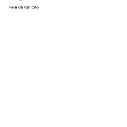
Vela de Ignição
Dados técnicos HARLEY
DAVIDSON FLHRSE 1802 CVO
ROAD KING CLASSIC 2015
Geral
Motor
Pneu
Frenagem