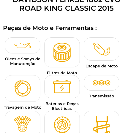
BAGAGEM PARA MOTO
ROAD KING CLASSIC 2015
SPORTSWEAR
Peças de Moto e Ferramentas :
DESCONTOS E PROMOÇÕES
CARTÕES PRESENTE
Óleos e Sprays de
PT | EUR €
—
MODIFICAR
Manutenção
Escape de Moto
MARCAS
Filtros de Moto
CONSELHOS
Transmissão
CONTACTAR-NOS
Baterias e Peças
Travagem de Moto
Eléctricas