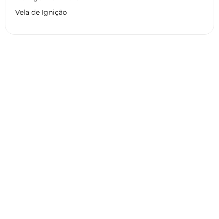
Vela de Ignição
Dados técnicos HARLEY
DAVIDSON XL 883 C SPORTSTER
2015
Geral
Motor
Pneu
Frenagem