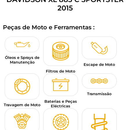
BAGAGEM PARA MOTO
2015
SPORTSWEAR
Peças de Moto e Ferramentas :
DESCONTOS E PROMOÇÕES
CARTÕES PRESENTE
Óleos e Sprays de
PT | EUR €
—
MODIFICAR
Manutenção
Escape de Moto
MARCAS
Filtros de Moto
CONSELHOS
Transmissão
CONTACTAR-NOS
Baterias e Peças
Travagem de Moto
Eléctricas