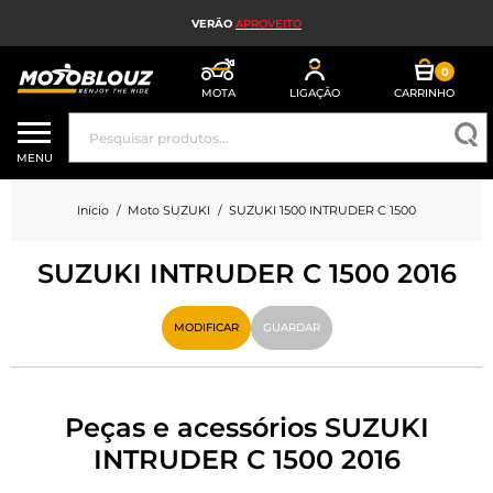
VERÃO
APROVEITO
0
MOTA
LIGAÇÃO
CARRINHO
CAPACETE DE MOTO
MENU
EQUIPAMENTO DE MOTO HOMEM
Início
Moto SUZUKI
SUZUKI 1500 INTRUDER C 1500
EQUIPAMENTO DE MOTO SENHORA
SUZUKI INTRUDER C 1500 2016
MX, ENDURO E TRIAL
HIGH-TECH MOTO
MODIFICAR
GUARDAR
AIRBAG DE MOTO
PEÇAS DE MOTO E FERRAMENTAS
Peças e acessórios SUZUKI
INTRUDER C 1500 2016
ACESSÓRIOS DE MOTO