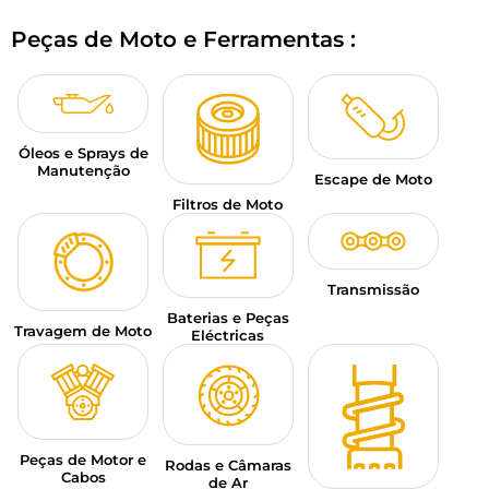
BAGAGEM PARA MOTO
Peças de Moto e Ferramentas :
SPORTSWEAR
DESCONTOS E PROMOÇÕES
Óleos e Sprays de
CARTÕES PRESENTE
Manutenção
Escape de Moto
Filtros de Moto
PT | EUR €
—
MODIFICAR
MARCAS
Transmissão
CONSELHOS
Baterias e Peças
Travagem de Moto
Eléctricas
CONTACTAR-NOS
Peças de Motor e
Rodas e Câmaras
Cabos
de Ar