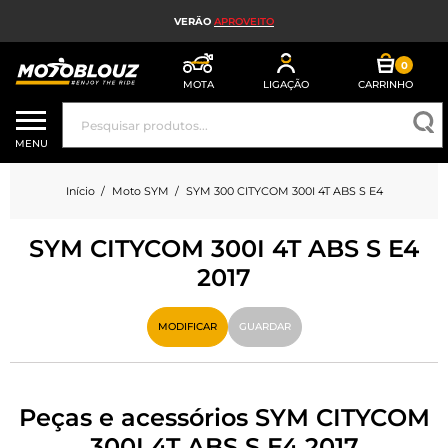
VERÃO
APROVEITO
0
MOTA
LIGAÇÃO
CARRINHO
CAPACETE DE MOTO
MENU
EQUIPAMENTO DE MOTO HOMEM
Início
Moto SYM
SYM 300 CITYCOM 300I 4T ABS S E4
EQUIPAMENTO DE MOTO SENHORA
SYM CITYCOM 300I 4T ABS S E4
MX, ENDURO E TRIAL
2017
HIGH-TECH MOTO
MODIFICAR
GUARDAR
AIRBAG DE MOTO
PEÇAS DE MOTO E FERRAMENTAS
Peças e acessórios SYM CITYCOM
ACESSÓRIOS DE MOTO
300I 4T ABS S E4 2017