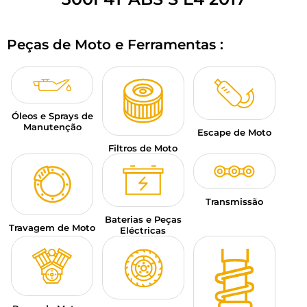
BAGAGEM PARA MOTO
Peças de Moto e Ferramentas :
SPORTSWEAR
DESCONTOS E PROMOÇÕES
CARTÕES PRESENTE
Óleos e Sprays de
Manutenção
Escape de Moto
PT | EUR €
—
MODIFICAR
Filtros de Moto
MARCAS
CONSELHOS
Transmissão
Baterias e Peças
Travagem de Moto
CONTACTAR-NOS
Eléctricas