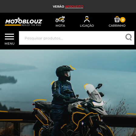
VERÃO
APROVEITO
0
MOTA
LIGAÇÃO
CARRINHO
CAPACETE DE MOTO
MENU
EQUIPAMENTO DE MOTO HOMEM
EQUIPAMENTO DE MOTO SENHORA
MX, ENDURO E TRIAL
HIGH-TECH MOTO
AIRBAG DE MOTO
PEÇAS DE MOTO E FERRAMENTAS
ACESSÓRIOS DE MOTO