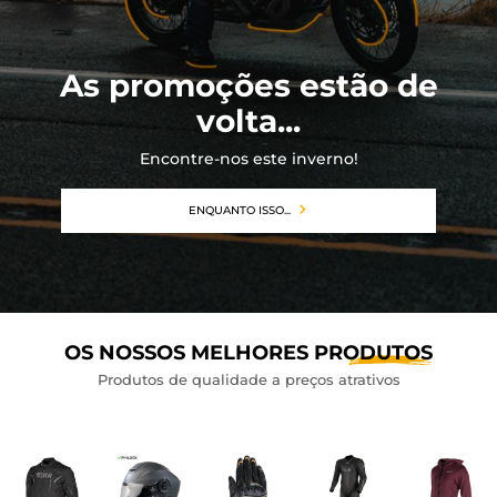
BAGAGEM PARA MOTO
SPORTSWEAR
As promoções estão de
volta...
DESCONTOS E PROMOÇÕES
Encontre-nos este inverno!
CARTÕES PRESENTE
ENQUANTO ISSO...
PT | EUR €
—
MODIFICAR
MARCAS
CONSELHOS
OS NOSSOS MELHORES
PRODUTOS
CONTACTAR-NOS
Produtos de qualidade a preços atrativos