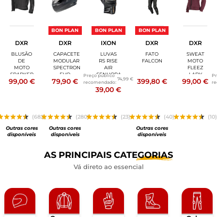
BON PLAN
BON PLAN
BON PLAN
DXR
DXR
IXON
DXR
DXR
BLUSÃO
CAPACETE
LUVAS
FATO
SWEAT
DE
MODULAR
RS RISE
FALCON
MOTO
MOTO
SPECTRON
AIR
FLEEZ
SPARKER
EVO
SENHORA
LADY
Preço público
Pr
74,99 €
99,00 €
79,90 €
399,80 €
99,00 €
recomendado:
r
39,00 €
(682)
(280)
(23)
(40)
(10
Outras cores
Outras cores
Outras cores
disponíveis
disponíveis
disponíveis
AS PRINCIPAIS
CATEGORIAS
Vá direto ao essencial