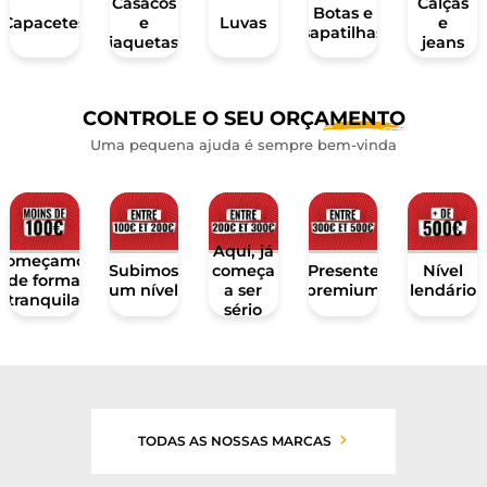
Casacos
Calças
Botas e
Capacetes
Luvas
e
e
sapatilhas
jaquetas
jeans
CONTROLE O SEU
ORÇAMENTO
Uma pequena ajuda é sempre bem-vinda
Aqui, já
Começamos
Subimos
Presente
Nível
começa
de forma
um nível
premium
lendário
a ser
tranquila
sério
TODAS AS NOSSAS MARCAS