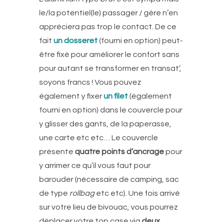
le/la potentiel(le) passager / gère n’en
appréciera pas trop le contact. De ce
fait
un dosseret
(fourni en option) peut-
être fixé pour améliorer le confort sans
pour autant se transformer en transat’,
soyons francs ! Vous pouvez
également y fixer
un filet
(également
fourni en option) dans le couvercle pour
y glisser des gants, de la paperasse,
une carte etc etc… Le couvercle
présente
quatre points d’ancrage
pour
y arrimer ce qu’il vous faut pour
barouder (nécessaire de camping, sac
de type
rollbag
etc etc). Une fois arrivé
sur votre lieu de bivouac, vous pourrez
déplacer votre top case via
deux