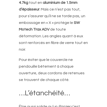
4.7kg
tout en
aluminium de 1.5mm
d’épaisseur
. Mais ce n’est pas tout,
pour s’assurer qu’il ne se torde pas, un
embossage en « X » protège le
SW
Motech Trax ADV
de toute
déformation. Les angles quant à eux
sont renforcés en fibre de verre tout en
noir.
Pour éviter que le couvercle ne
pendouille bêtement à chaque
ouverture, deux cordons de retenues
se trouvent de chaque côté.
…L’étanchéité…
Être aussi solide qu’un
Panzer
c’est