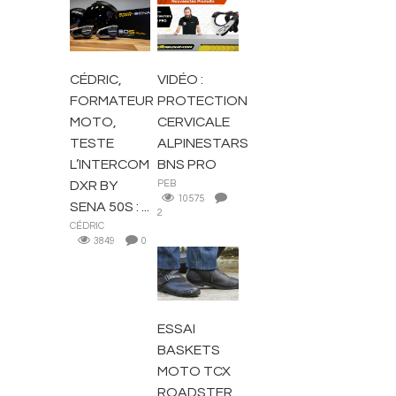
ACCESSOIRES
ACCESSOIRES
MOTARD
MOTARD
CÉDRIC,
VIDÉO :
FORMATEUR
PROTECTION
MOTO,
CERVICALE
TESTE
ALPINESTARS
L’INTERCOM
BNS PRO
DXR BY
PEB
10575
SENA 50S : ...
2
CÉDRIC
3849
0
BOTTES ET
CHAUSSURES
ESSAI
BASKETS
MOTO TCX
ROADSTER