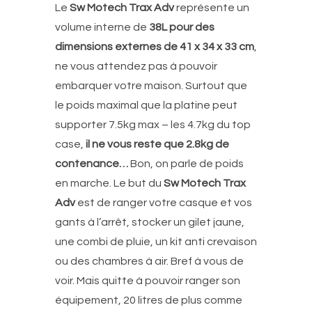
Le
Sw Motech Trax Adv
représente un
volume interne de
38L pour des
dimensions externes de 41 x 34 x 33 cm
,
ne vous attendez pas à pouvoir
embarquer votre maison. Surtout que
le poids maximal que la platine peut
supporter 7.5kg max – les 4.7kg du top
case,
il ne vous reste que 2.8kg de
contenance…
Bon, on parle de poids
en marche. Le but du
Sw Motech Trax
Adv
est de ranger votre casque et vos
gants à l’arrêt, stocker un gilet jaune,
une combi de pluie, un kit anti crevaison
ou des chambres à air. Bref à vous de
voir. Mais quitte à pouvoir ranger son
équipement, 20 litres de plus comme