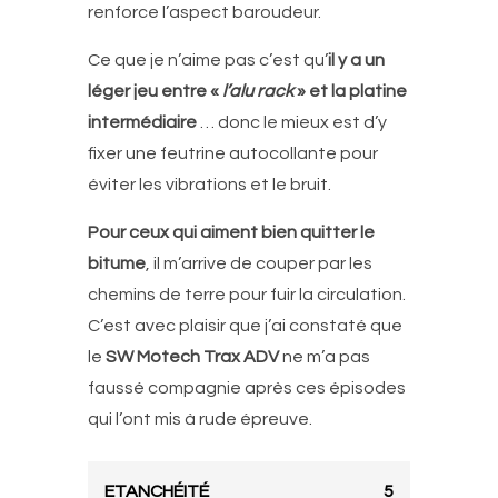
renforce l’aspect baroudeur.
Ce que je n’aime pas c’est qu’
il y a un
léger jeu entre «
l’alu rack
» et la platine
intermédiaire
… donc le mieux est d’y
fixer une feutrine autocollante pour
éviter les vibrations et le bruit.
Pour ceux qui aiment bien quitter le
bitume
, il m’arrive de couper par les
chemins de terre pour fuir la circulation.
C’est avec plaisir que j’ai constaté que
le
SW Motech Trax ADV
ne m’a pas
faussé compagnie après ces épisodes
qui l’ont mis à rude épreuve.
ETANCHÉITÉ
5