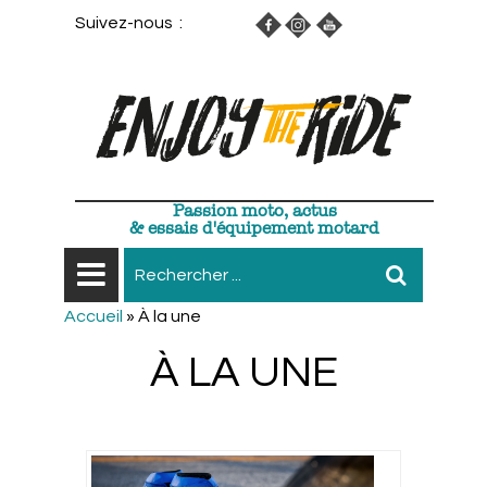
Suivez-nous :
Passion moto, actus
& essais d'équipement motard
Accueil
»
À la une
À LA UNE