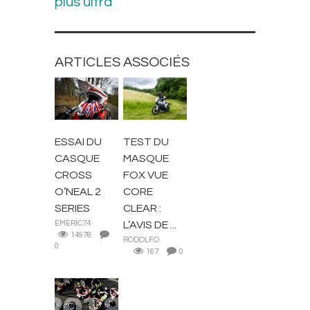
plus ultra
ARTICLES ASSOCIÉS
EQUIPEMENT
EQUIPEMENT
CROSS
CROSS
ESSAI DU
TEST DU
CASQUE
MASQUE
CROSS
FOX VUE
O’NEAL 2
CORE
SERIES
CLEAR :
EMERIC74
L’AVIS DE ...
14978
RODOLFO
0
167
0
ACTUALITÉS