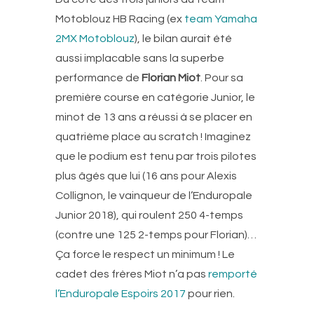
Motoblouz HB Racing (ex
team Yamaha
2MX Motoblouz
), le bilan aurait été
aussi implacable sans la superbe
performance de
Florian Miot
. Pour sa
première course en catégorie Junior, le
minot de 13 ans a réussi à se placer en
quatrième place au scratch ! Imaginez
que le podium est tenu par trois pilotes
plus âgés que lui (16 ans pour Alexis
Collignon, le vainqueur de l’Enduropale
Junior 2018), qui roulent 250 4-temps
(contre une 125 2-temps pour Florian)…
Ça force le respect un minimum ! Le
cadet des frères Miot n’a pas
remporté
l’Enduropale Espoirs 2017
pour rien.