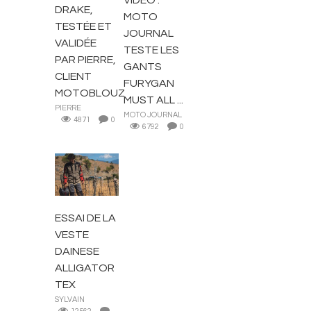
DRAKE,
MOTO
TESTÉE ET
JOURNAL
VALIDÉE
TESTE LES
PAR PIERRE,
GANTS
CLIENT
FURYGAN
MOTOBLOUZ
MUST ALL ...
PIERRE
MOTO JOURNAL
4871
0
6792
0
BLOUSONS ET
VESTES
ESSAI DE LA
VESTE
DAINESE
ALLIGATOR
TEX
SYLVAIN