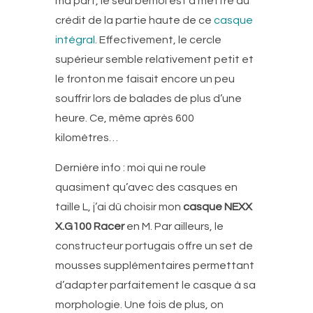
ma part, le seul bémol est à mettre au
crédit de la partie haute de ce
casque
intégral
. Effectivement, le cercle
supérieur semble relativement petit et
le fronton me faisait encore un peu
souffrir lors de balades de plus d’une
heure. Ce, même après 600
kilomètres…
Dernière info : moi qui ne roule
quasiment qu’avec des casques en
taille L, j’ai dû choisir mon
casque NEXX
X.G100 Racer
en M. Par ailleurs, le
constructeur portugais offre un set de
mousses supplémentaires permettant
d’adapter parfaitement le casque à sa
morphologie. Une fois de plus, on