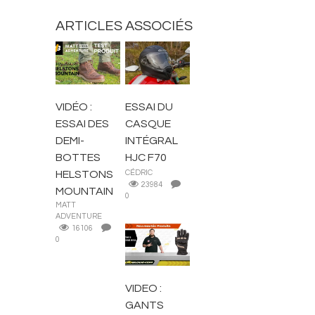
ARTICLES ASSOCIÉS
BOTTES ET
CHAUSSURES
CASQUES
VIDÉO :
ESSAI DU
ESSAI DES
CASQUE
DEMI-
INTÉGRAL
BOTTES
HJC F70
HELSTONS
CÉDRIC
23984
MOUNTAIN
0
MATT
ADVENTURE
16106
0
EQUIPEMENT
MOTARD
VIDEO :
GANTS