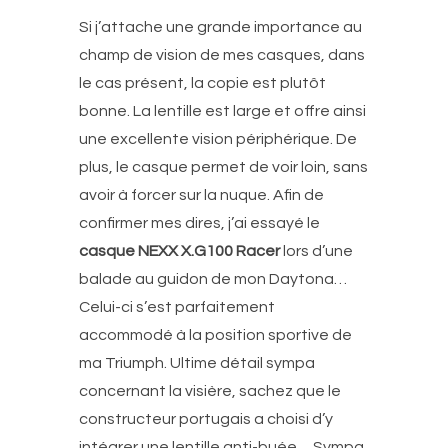
Si j’attache une grande importance au
champ de vision de mes casques, dans
le cas présent, la copie est plutôt
bonne. La lentille est large et offre ainsi
une excellente vision périphérique. De
plus, le casque permet de voir loin, sans
avoir à forcer sur la nuque. Afin de
confirmer mes dires, j’ai essayé le
casque NEXX X.G100 Racer
lors d’une
balade au guidon de mon Daytona…
Celui-ci s’est parfaitement
accommodé à la position sportive de
ma Triumph. Ultime détail sympa
concernant la visière, sachez que le
constructeur portugais a choisi d’y
intégrer une lentille anti-buée… Sympa