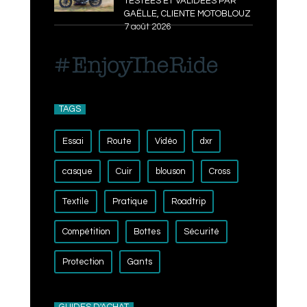
TESTÉES ET VALIDÉES PAR
GAËLLE, CLIENTE MOTOBLOUZ
7 août 2026
TAGS
Essai
Route
Vidéo
dxr
casque
Cuir
blouson
Cross
Textile
Pratique
Roadtrip
Compétition
Bottes
Sécurité
Protection
Gants
GUIDES D'ACHAT