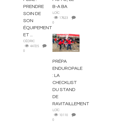
PRENDRE
B-A BA
SOIN DE
LOÏC
17623
SON
0
ÉQUIPEMENT
ET ...
CÉDRIC
CONSEILS
44725
0
PRÉPA
ENDUROPALE
: LA
CHECKLIST
DU STAND
DE
RAVITAILLEMENT
LOÏC
10110
0