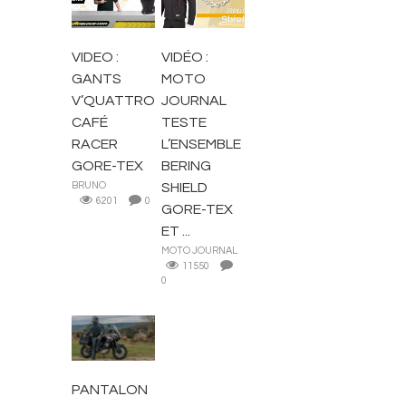
MOTARD
VESTES
VIDEO :
VIDÉO :
GANTS
MOTO
V’QUATTRO
JOURNAL
CAFÉ
TESTE
RACER
L’ENSEMBLE
GORE-TEX
BERING
BRUNO
SHIELD
6201
0
GORE-TEX
ET ...
MOTO JOURNAL
11550
0
EQUIPEMENT
MOTARD
PANTALON