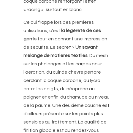
coque carbone renforçant l’effet
« racing », surtout en blanc.
Ce qui frappe lors des premières
utilisations, c’est
la légèreté de ces
gants
tout en donnant une impression
de sécurité. Le secret ?
Un savant
mélange de matières textiles
. Du mesh
sur les phalanges et les carpes pour
l’aération, du cuir de chèvre perforé
cerclant la coque carbone, du lycra
entre les doigts, du néoprène au
poignet et enfin du chamude au niveau
de la paume. Une deuxième couche est
d’ailleurs présente sur les points plus
sensibles au frottement. La qualité de
finition globale est au rendez-vous