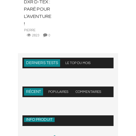
DXR D-TEX :
PARÉ POUR
L’AVENTURE
!
PIERRE
2823
0
DERNIERS TESTS
LE TOP DU MOIS
RÉCENT
POPULAIRES
COMMENTAIRES
INFO PRODUIT