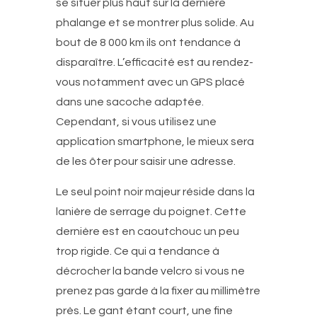
se situer plus haut sur la dernière
phalange et se montrer plus solide. Au
bout de 8 000 km ils ont tendance à
disparaître. L’efficacité est au rendez-
vous notamment avec un GPS placé
dans une sacoche adaptée.
Cependant, si vous utilisez une
application smartphone, le mieux sera
de les ôter pour saisir une adresse.
Le seul point noir majeur réside dans la
lanière de serrage du poignet. Cette
dernière est en caoutchouc un peu
trop rigide. Ce qui a tendance à
décrocher la bande velcro si vous ne
prenez pas garde à la fixer au millimètre
près. Le gant étant court, une fine