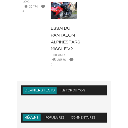
LOÏC
30474
EQUIPEMENT
4
MOTARD
ESSAI DU
PANTALON
ALPINESTARS
MISSILE V2
THIBAUD
25856
0
DERNIERS TESTS
LE TOP DU MOIS
RÉCENT
POPULAIRES
COMMENTAIRES