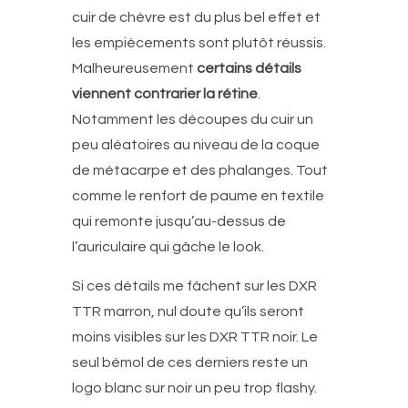
cuir de chèvre est du plus bel effet et
les empiècements sont plutôt réussis.
Malheureusement
certains détails
viennent contrarier la rétine
.
Notamment les découpes du cuir un
peu aléatoires au niveau de la coque
de métacarpe et des phalanges. Tout
comme le renfort de paume en textile
qui remonte jusqu’au-dessus de
l’auriculaire qui gâche le look.
Si ces détails me fâchent sur les DXR
TTR marron, nul doute qu’ils seront
moins visibles sur les DXR TTR noir. Le
seul bémol de ces derniers reste un
logo blanc sur noir un peu trop flashy.