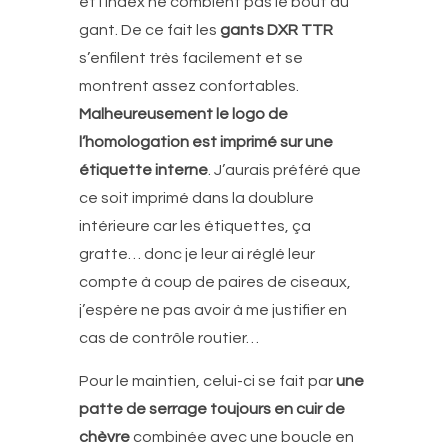
et l’index ne comblent pas le bout du
gant. De ce fait les
gants DXR TTR
s’enfilent très facilement et se
montrent assez confortables.
Malheureusement le logo de
l’homologation est imprimé sur une
étiquette interne
. J’aurais préféré que
ce soit imprimé dans la doublure
intérieure car les étiquettes, ça
gratte… donc je leur ai réglé leur
compte à coup de paires de ciseaux,
j’espère ne pas avoir à me justifier en
cas de contrôle routier…
Pour le maintien, celui-ci se fait par
une
patte de serrage toujours en cuir de
chèvre
combinée avec une boucle en