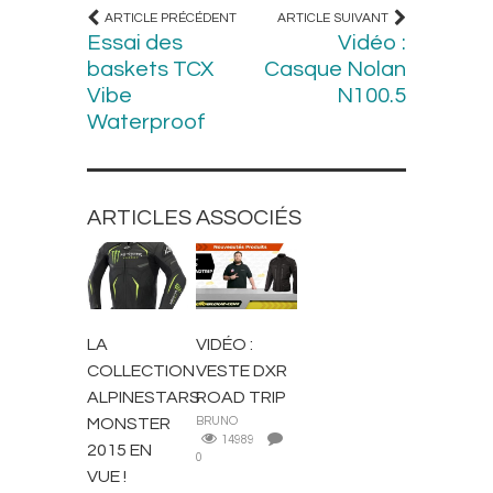
ARTICLE PRÉCÉDENT
ARTICLE SUIVANT
Essai des
Vidéo :
baskets TCX
Casque Nolan
Vibe
N100.5
Waterproof
ARTICLES ASSOCIÉS
BLOUSONS ET
ACTUALITÉS
VESTES
LA
VIDÉO :
COLLECTION
VESTE DXR
ALPINESTARS
ROAD TRIP
MONSTER
BRUNO
14989
2015 EN
0
VUE !