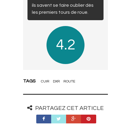
ils savent se faire oublier dès
les premiers tours de roue.
4.2
TAGS
CUIR
DXR
ROUTE
PARTAGEZ CET ARTICLE